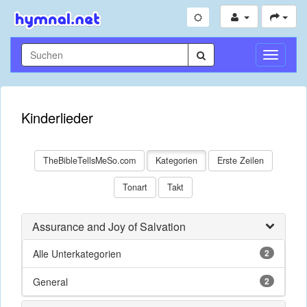
Navigati
umschal
Kinderlieder
TheBibleTellsMeSo.com
Kategorien
Erste Zeilen
Tonart
Takt
Assurance and Joy of Salvation
Alle Unterkategorien
2
General
2