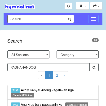
Toggle
Navigati
Search
28
1
2
Ako'y Kanya! Anong kagalakan nga
T433
Classic (Filipino)
Ang krus ba'y papasanin ko -
T468
Classic (Filipino)