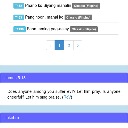
Paano ko Siyang mahalin
T462
Classic (Filipino)
Panginoon, mahal ko
T463
Classic (Filipino)
Poon, aming pag-aalay
T1138
Classic (Filipino)
1
2
James 5:13
Does anyone among you suffer evil? Let him pray. Is anyone
cheerful? Let him sing praise. (
RcV
)
Jukebox