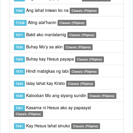
Ang lahat iniwan ko na
T460
Classic (Filipino)
Ating alal'hanin
T1248
Classic (Filipino)
Bakit ako manlalamig
T471
Classic (Filipino)
Buhay Mo'y sa akin
T436
Classic (Filipino)
Buhay kay Hesus payapa
T458
Classic (Filipino)
Hindi mabigkas ng labi
T473
Classic (Filipino)
Ialay lahat kay Kristo
T444
Classic (Filipino)
Kalooban Mo ang siyang sundin
T449
Classic (Filipino)
Kasama ni Hesus ako ay papasyal
T461
Classic (Filipino)
Kay Hesus lahat sinuko
T441
Classic (Filipino)