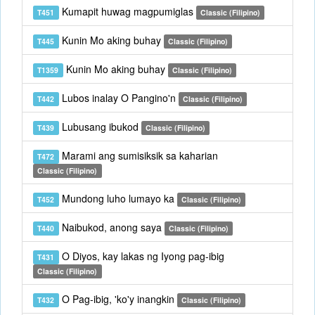
Kumapit huwag magpumiglas
T451
Classic (Filipino)
Kunin Mo aking buhay
T445
Classic (Filipino)
Kunin Mo aking buhay
T1359
Classic (Filipino)
Lubos inalay O Pangino'n
T442
Classic (Filipino)
Lubusang ibukod
T439
Classic (Filipino)
Marami ang sumisiksik sa kaharian
T472
Classic (Filipino)
Mundong luho lumayo ka
T452
Classic (Filipino)
Naibukod, anong saya
T440
Classic (Filipino)
O Diyos, kay lakas ng Iyong pag-ibig
T431
Classic (Filipino)
O Pag-ibig, 'ko'y inangkin
T432
Classic (Filipino)