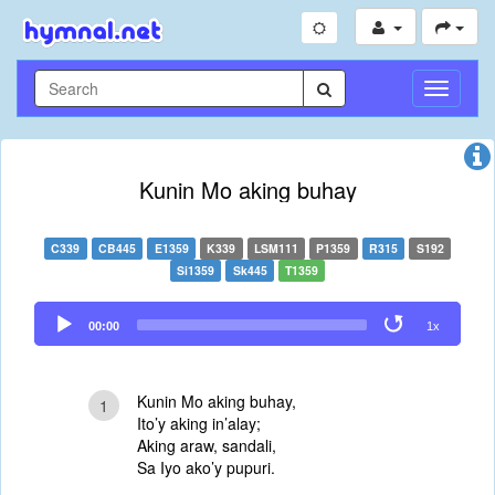
Toggle
Navigati
Kunin Mo aking buhay
C339
CB445
E1359
K339
LSM111
P1359
R315
S192
Si1359
Sk445
T1359
Audio
00:00
1x
Player
Kunin Mo aking buhay,
1
Ito’y aking in’alay;
Aking araw, sandali,
Sa Iyo ako’y pupuri.