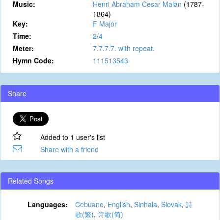
Music:
Henri Abraham Cesar Malan
(1787-
1864)
Key:
F Major
Time:
2/4
Meter:
7.7.7.7. with repeat.
Hymn Code:
111513543
Share
Added to 1 user's list
Share with a friend
Related Songs
Languages:
Cebuano
,
English
,
Sinhala
,
Slovak
,
詩
歌(繁)
,
诗歌(简)