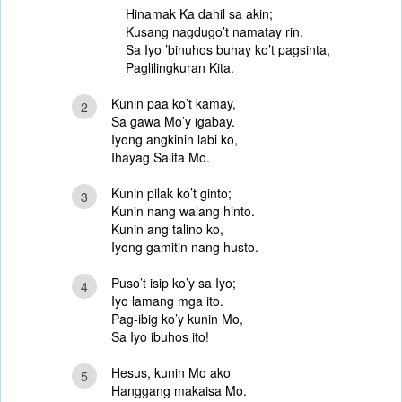
Hinamak Ka dahil sa akin;
Kusang nagdugo’t namatay rin.
Sa Iyo ’binuhos buhay ko’t pagsinta,
Paglilingkuran Kita.
Kunin paa ko’t kamay,
2
Sa gawa Mo’y igabay.
Iyong angkinin labi ko,
Ihayag Salita Mo.
Kunin pilak ko’t ginto;
3
Kunin nang walang hinto.
Kunin ang talino ko,
Iyong gamitin nang husto.
Puso’t isip ko’y sa Iyo;
4
Iyo lamang mga ito.
Pag-ibig ko’y kunin Mo,
Sa Iyo ibuhos ito!
Hesus, kunin Mo ako
5
Hanggang makaisa Mo.