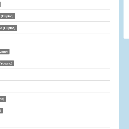
(Filipino)
c (Filipino)
uano)
Cebuano)
no)
)