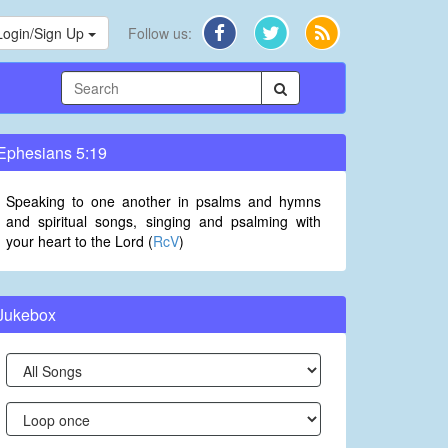
Login/Sign Up
Follow us:
Ephesians 5:19
Speaking to one another in psalms and hymns
and spiritual songs, singing and psalming with
your heart to the Lord (
RcV
)
Jukebox