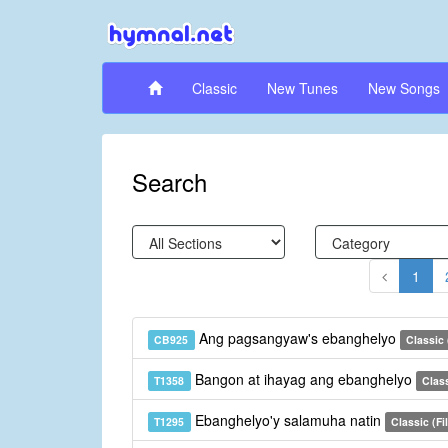
Classic
New Tunes
New Songs
Search
1
Ang pagsangyaw's ebanghelyo
CB925
Classic
Bangon at ihayag ang ebanghelyo
T1358
Class
Ebanghelyo'y salamuha natin
T1295
Classic (Fil