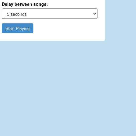
Delay between songs:
Start Playing