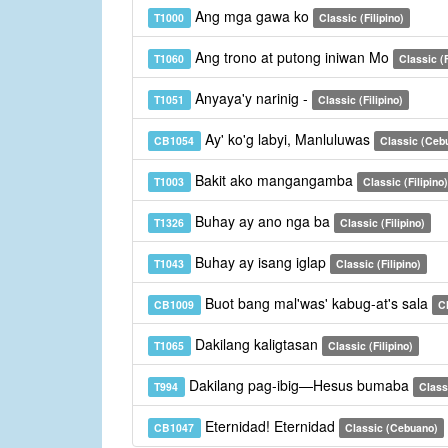
Ang mga gawa ko
T1000
Classic (Filipino)
Ang trono at putong iniwan Mo
T1060
Classic (F
Anyaya'y narinig -
T1051
Classic (Filipino)
Ay' ko'g labyi, Manluluwas
CB1054
Classic (Ceb
Bakit ako mangangamba
T1003
Classic (Filipino)
Buhay ay ano nga ba
T1326
Classic (Filipino)
Buhay ay isang iglap
T1043
Classic (Filipino)
Buot bang mal'was' kabug-at's sala
CB1009
C
Dakilang kaligtasan
T1065
Classic (Filipino)
Dakilang pag-ibig—Hesus bumaba
T994
Classi
Eternidad! Eternidad
CB1047
Classic (Cebuano)