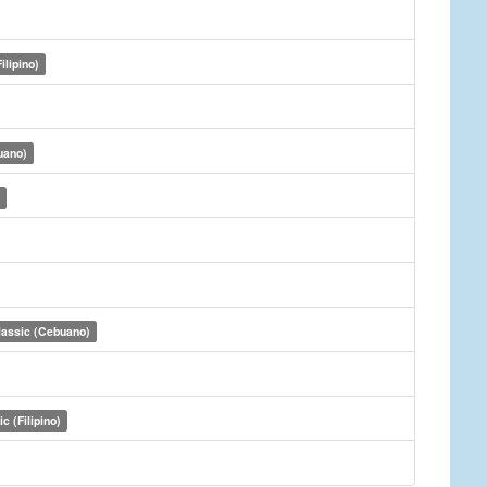
ilipino)
uano)
lassic (Cebuano)
c (Filipino)