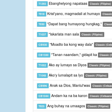
Ebanghelyong napataas
T1292
Classic (Filipino)
Krist'yano, magmadali at humayo
T918
Classic 
"Dapat bang humayong hungkag,"
T930
Classi
"Iskarlata man sala
T1037
Classic (Filipino)
"Moadto ba kong way dala"
CB930
Classic (Ceb
"Tanan naandam," gidapit ka
CB1330
Classic (
Ako ay lumayo sa Diyos
T1052
Classic (Filipino)
Ako'y lumalapit sa Iyo
T1048
Classic (Filipino)
Anak sa Dios, Manlul'was
CB996
Classic (Cebua
Andam ka na ba karon
CB1044
Classic (Cebuano
Ang buhay na umaagos
T925
Classic (Filipino)