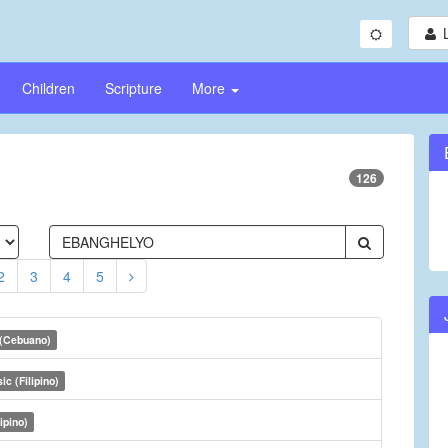
Children
Scripture
More
126
2
3
4
5
 (Cebuano)
ic (Filipino)
ipino)