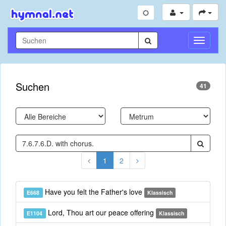
Navigati
umschal
Suchen
41
1
2
Have you felt the Father's love
E668
Klassisch
Lord, Thou art our peace offering
E1104
Klassisch