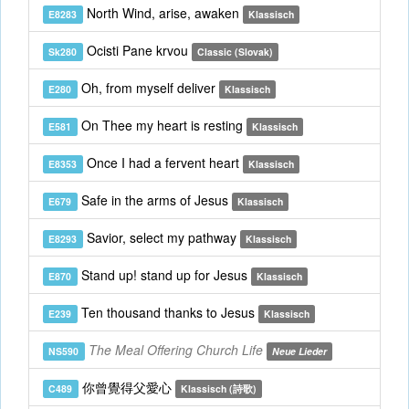
North Wind, arise, awaken
E8283
Klassisch
Ocisti Pane krvou
Sk280
Classic (Slovak)
Oh, from myself deliver
E280
Klassisch
On Thee my heart is resting
E581
Klassisch
Once I had a fervent heart
E8353
Klassisch
Safe in the arms of Jesus
E679
Klassisch
Savior, select my pathway
E8293
Klassisch
Stand up! stand up for Jesus
E870
Klassisch
Ten thousand thanks to Jesus
E239
Klassisch
The Meal Offering Church Life
NS590
Neue Lieder
你曾覺得父愛心
C489
Klassisch (詩歌)