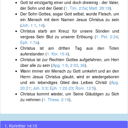
Gott ist einzigartig einer und doch dreieinig - der Vater,
der Sohn und der Geist (
1. Tim. 2:5a
;
Matt. 28:19
).
Der Sohn Gottes, sogar Gott selbst, wurde Fleisch, um
ein Mensch mit dem Namen Jesus Christus zu sein
(
Joh. 1:1
,
14
).
Christus starb am Kreuz für unsere Sünden und
vergoss Sein Blut zu unserer Erlösung (
1. Pet. 2:24
;
Eph. 1:7a
).
Christus ist am dritten Tag aus den Toten
auferstanden (
1. Kor. 15:4
).
Christus ist zur Rechten Gottes aufgefahren, um Herr
über alle zu sein (
Apg. 1:9
,
2:33
,
36
).
Wann immer ein Mensch zu Gott umkehrt und an den
Herrn Jesus Christus glaubt, wird er wiedergeboren
und ein lebendiges Glied des Leibes Christi (
Apg.
20:21
;
Joh. 3:3
;
Eph. 1:22-23
;
Rom. 12:5
).
Christus kommt wieder, um Seine Gläubigen zu Sich
zu nehmen (
1. Thess. 2:19
).
1. Korinther 14:15