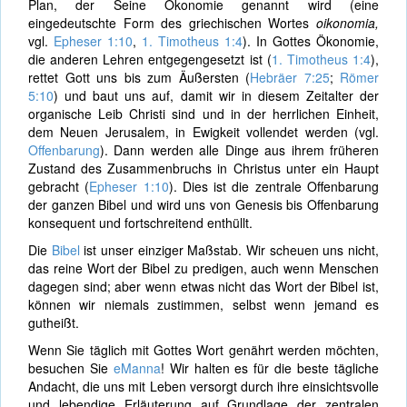
Plan, der Seine Ökonomie genannt wird (eine
eingedeutschte Form des griechischen Wortes
oikonomia,
vgl.
Epheser 1:10
,
1. Timotheus 1:4
). In Gottes Ökonomie,
die anderen Lehren entgegengesetzt ist (
1. Timotheus 1:4
),
rettet Gott uns bis zum Äußersten (
Hebräer 7:25
;
Römer
5:10
) und baut uns auf, damit wir in diesem Zeitalter der
organische Leib Christi sind und in der herrlichen Einheit,
dem Neuen Jerusalem, in Ewigkeit vollendet werden (vgl.
Offenbarung
). Dann werden alle Dinge aus ihrem früheren
Zustand des Zusammenbruchs in Christus unter ein Haupt
gebracht (
Epheser 1:10
). Dies ist die zentrale Offenbarung
der ganzen Bibel und wird uns von Genesis bis Offenbarung
konsequent und fortschreitend enthüllt.
Die
Bibel
ist unser einziger Maßstab. Wir scheuen uns nicht,
das reine Wort der Bibel zu predigen, auch wenn Menschen
dagegen sind; aber wenn etwas nicht das Wort der Bibel ist,
können wir niemals zustimmen, selbst wenn jemand es
gutheißt.
Wenn Sie täglich mit Gottes Wort genährt werden möchten,
besuchen Sie
eManna
! Wir halten es für die beste tägliche
Andacht, die uns mit Leben versorgt durch ihre einsichtsvolle
und lebendige Erläuterung auf Grundlage der zentralen