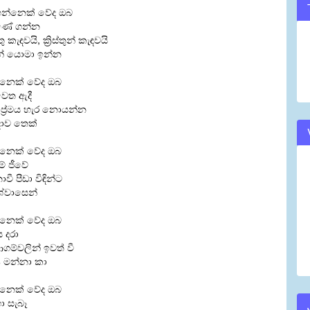
න්නෙක් වේද ඔබ
volume.
ණේ ගන්න
ස්තු කැඳවයි, ක්‍රිස්තුන් කැඳවයි
් යොමා ඉන්න
නෙක් වේද ඔබ
 වෙත ඇදී
ප්‍රේමය හැර නොයන්න
දාව තෙක්
නෙක් වේද ඔබ
ුම් ජීවේ
වී පීඩා විඳින්ට
ශ්වාසෙන්
නෙක් වේද ඔබ
ය දරා
 ආගම්වලින් ඉවත් වී
ණ මන්නා කා
නෙක් වේද ඔබ
 හා සැබෑ