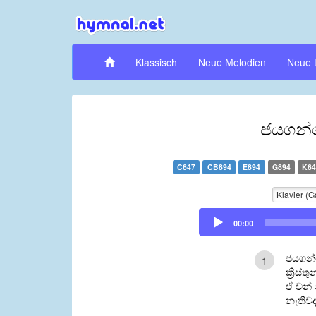
Klassisch
Neue Melodien
Neue 
ජයගන්
C647
CB894
E894
G894
K64
Klavier (G
Audio
00:00
Player
ජයගන්
1
ක්‍රිස්
ඒ වන්
නැතිව