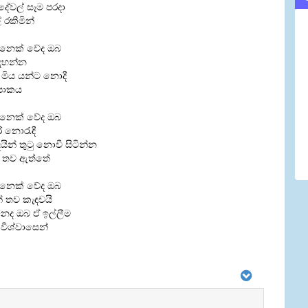
 දේවල් සෑම පරදා
රකිමින්
නෙක් වේද ඔබ
අදහන්න
රය මිය යන්ට නොදී
ිපාකය
නෙක් වේද ඔබ
ී නොරැඳී
යින් තුටු නොවී සිටින්න
ට තව ඇත්තේ
නෙක් වේද ඔබ
තුන් තව කැඳවයි
නෙද ඔබ ඒ ඉල්ලීම
 විශ්වාසෙන්