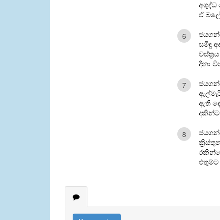
අශුද්ධ
ඒ බලේ 
ජයගන්
6
සමිඳු 
වස්ත්‍
දිනා ව
ජයගන්
7
ඇල්මැර
ඇතී දෙ
දකින්
ජයගන්
8
ක්‍රිස්
රකින්
එතුම්ට