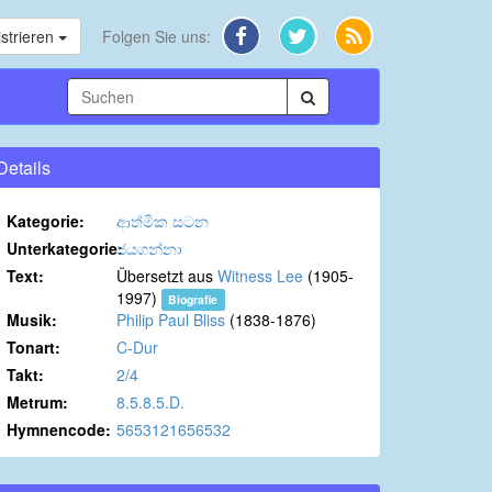
strieren
Folgen Sie uns:
Details
Kategorie:
ආත්මික සටන
Unterkategorie:
ජයගන්නා
Text:
Übersetzt aus
Witness Lee
(1905-
1997)
Biografie
Musik:
Philip Paul Bliss
(1838-1876)
Tonart:
C-Dur
Takt:
2/4
Metrum:
8.5.8.5.D.
Hymnencode:
5653121656532