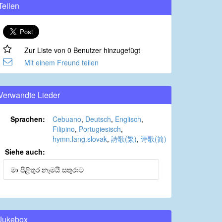
Teilen
Zur Liste von 0 Benutzer hinzugefügt
Mit einem Freund teilen
Verwandte Lieder
Sprachen:
Cebuano
,
Deutsch
,
Englisch
,
Filipino
,
Portugiesisch
,
hymn.lang.slovak
,
詩歌(繁)
,
诗歌(简)
Siehe auch:
මා පිළිතුර නෑමයි සතුරාට
Jukebox