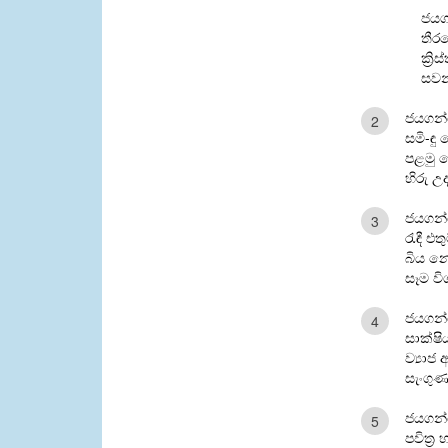
ජයග
තීර
ක්‍රි
සවන
ජයගන්
2
සමි-ඳු
පළමු 
හිරු උ
ජයගන්
3
රැඳී එත
බිය නො
සෑම වි
ජයගන්
4
සාක්ෂි
ව්‍යාජ
සැංගු
ජයගන්
5
පවිත්‍ර