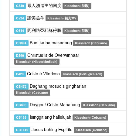
眾人湧進主的國度
C349
Klassisch (詩歌)
讚美羔羊
Cs24
Klassisch (補充本)
阿利路亞耶穌得勝
C644
Klassisch (詩歌)
Buot ka ba makadaug
CB894
Klassisch (Cebuano)
Christus is de Overwinnaar
D890
Klassisch (Niederländisch)
Cristo é Vitorioso
P420
Klassisch (Portugiesisch)
Daghang mosud's gingharian
CB472
Klassisch (Cebuano)
Daygon! Cristo Mananaug
CB890
Klassisch (Cebuano)
Isinggit ang hallelujah
CB185
Klassisch (Cebuano)
Jesus buhing Espiritu
CB1142
Klassisch (Cebuano)