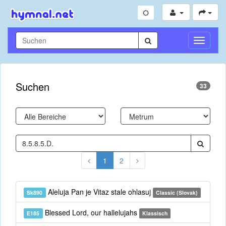
Navigati
umschal
Suchen
33
1
2
Aleluja Pan je Vitaz stale ohlasuj
Sk890
Classic (Slovak)
Blessed Lord, our hallelujahs
E185
Klassisch