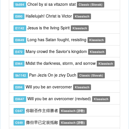
Chcel by si sa vitazom stat
Sk894
Classic (Slovak)
Hallelujah! Christ is Victor
E890
Klassisch
Jesus is the living Spirit
E1142
Klassisch
Long has Satan fought, resisting
E8649
Klassisch
Many crowd the Savior's kingdom
E472
Klassisch
Midst the darkness, storm, and sorrow
E964
Klassisch
Pan Jezis On je zivy Duch
Sk1142
Classic (Slovak)
Will you be an overcomer
E894
Klassisch
Will you be an overcomer (revised)
E8647
Klassisch
你願否作主得勝者
C647
Klassisch (詩歌)
撒但早已定規抵敵
C649
Klassisch (詩歌)