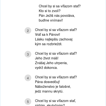
Chcel by si sa víťazom stať?
Kto si to zvolí?
Pán Ježiš nás povoláva,
buďme vnímaví!
Chcel by si sa víťazom stať?
2
Vráť sa k Pánovi!
Lásku najlepšiu zachovaj
kým sa rozbrieždi.
Chcel by si sa víťazom stať?
3
Jeho život máš!
Znášaj Jeho utrpenia,
vydrž dokonca.
Chcel by si sa víťazom stať?
4
Pána dosvedčuj!
Náboženstvo je falošné,
jedz mannu skrytú.
Chcel by si sa víťazom stať,
5
rýdzim, skutočným?