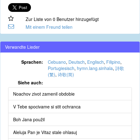
Zur Liste von 0 Benutzer hinzugefügt
Mit einem Freund teilen
Verwandte Lieder
Sprachen:
Cebuano
,
Deutsch
,
Englisch
,
Filipino
,
Portugiesisch
,
hymn.lang.sinhala
,
詩歌
(繁)
,
诗歌(简)
Siehe auch:
Noachov zivot zamenil obdobie
V Tebe spocivame si stit ochranca
Boh Jana použil
Aleluja Pan je Vitaz stale ohlasuj