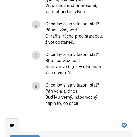
Víťaz dnes nad prímesami,
vládnuť budeš s Ním.
Chcel by si sa víťazom stať?
6
Pánovi vždy ver!
Chráň si rúcho pred starobou,
život dostaneš.
Chcel by si sa víťazom stať?
7
Stráň sa vlažnosti.
Nepovedz si: „už všetko mám,“
viac otvor oči.
Chcel by si sa víťazom stať?
8
Pán volá aj dnes!
Buď Mu verný, nápomocný,
naplň to, čo chce.