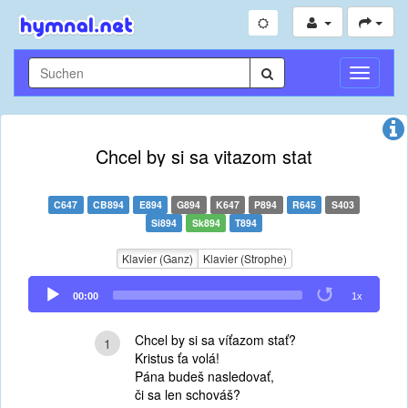
Navigati
umschal
Chcel by si sa vitazom stat
C647
CB894
E894
G894
K647
P894
R645
S403
Si894
Sk894
T894
Klavier (Ganz)
Klavier (Strophe)
Audio
00:00
1x
Player
Chcel by si sa víťazom stať?
1
Kristus ťa volá!
Pána budeš nasledovať,
či sa len schováš?