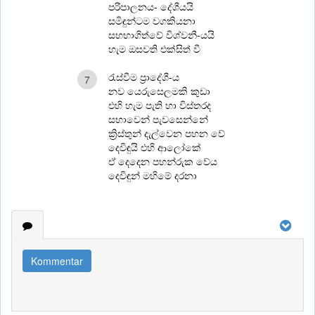
පරිපාලනය- දේශීයයි
සමිඳුන්ටම වගකියනා
සහභාගිත්වේ විශ්වනී-යයි
හැම ඔසවති එක්සිත් වී
රැස්වීම ප්‍රාදේශී-ය
7
නව යෙරුසෙලමකි කුඩා
එහි හැම පැති හා විස්තරද
සභාවෙන් පැවසෙන්නේ
ක්‍රිස්තුන් දැල්වෙන පහන වේ
දෙවිඳුයි එහි ආලෝකේ
ඒ දෙදෙන පහන්රුක වේය
දෙවිඳුන් මහිමේ දරනා
Kommentar