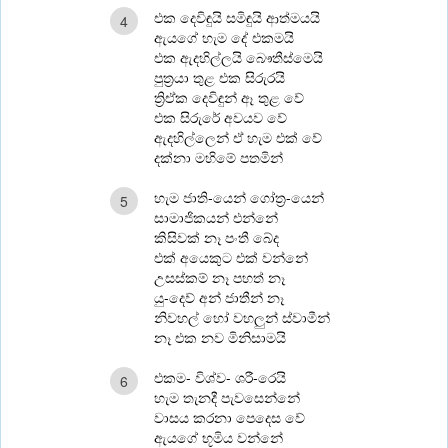
එක දෙවිඳුයි සමිඳුයි ආත්මයයි
4
ඇයගේ හැම දේ එකමයි
එක ඇදහිල්ලයි බෞතීස්මෙයි
පුත්‍රයා තුළ එක සිරුරයි
ත්‍රිඒක දෙවිඳුන් ඈ තුළ වේ
එක සිරුරේ අවයව වේ
ඇදහිල්ලෙන් ඒ හැම එක් වේ
දක්නා මහිමේ පතමින්
හැම ජාති-යෙන් ගෝත්‍ර-යෙන්
5
සාමාජිකයන් එන්නේ
කිසිවක් නෑ පංතී බේද
එක් අයෙකුට එක් වන්නේ
උසස්කම් නෑ පහත් නෑ
යු-දෙව් අන් ජාතීන් නෑ
නිවහල් හෝ වහලුන් ස්වාමීන්
නෑ එක නව මිනිසාමයි
එකම- විශ්ව- ශරී-රෙයි
6
හැම තැනදී පැවසෙන්නේ
වාසය කරනා පෙදෙස වේ
ඇයගේ භූමිය වන්නේ