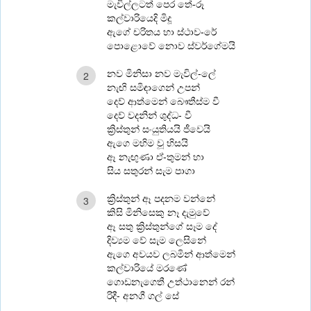
මැවිල්ලටත් පෙර තේ-රූ
කල්වාරියෙදි මිදූ
ඇගේ චරිතය හා ස්ථාව-රේ
පොළොවේ නොව ස්වර්ගේමයි
නව මිනිසා නව මැවිල්-ලේ
2
නැඟි සමිඳාගෙන් උපන්
දෙව් ආත්මෙන් බෞතීස්ම වී
දෙව් වදනින් ශුද්ධ- වී
ක්‍රිස්තුන් සංයුතියයි ජීවෙයි
ඇගෙ මහිම වූ හිසයි
ඈ නැඟුණා ඒ-තුමන් හා
සිය සතුරන් සැම පාගා
ක්‍රිස්තුන් ඈ පදනම වන්නේ
3
කිසි මිනිසෙකු නෑ දැමුවේ
ඈ සතු ක්‍රිස්තුන්ගේ සෑම දේ
දිව්‍යම වේ සැම ලෙසිනේ
ඇගෙ අවයව ලබමින් ආත්මෙන්
කල්වාරියේ මරණේ
ගොඩනැගෙතී උත්ථානෙන් රන්
රිදී- අනගී ගල් සේ