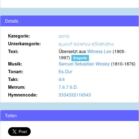
Details
Kategorie:
සභාව
Unterkategorie:
ඇයගේ සමාන්‍යය අර්ථකථනය
Text:
Übersetzt aus
Witness Lee
(1905-
1997)
Biografie
Musik:
Samuel Sebastian Wesley
(1810-1876)
Tonart:
Es-Dur
Takt:
4/4
Metrum:
7.6.7.6.D.
Hymnencode:
3334332116543
Teilen