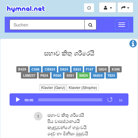
Navigati
umschal
සභාව කිතු ශරීරෙයි
B429
C598
CB824
D824
E824
F147
G824
K598
LSM237
P824
R560
S351
Si824
Sk824
T824
Klavier (Ganz)
Klavier (Strophe)
Audio
00:00
1x
Player
සභා-ව කිතු ශරීරෙයි
1
පිය වාසස්ථානයයි
කැඳවූවන්ගේ හමු-වයි
දෙව් හා මිනිසා මුසුවයි