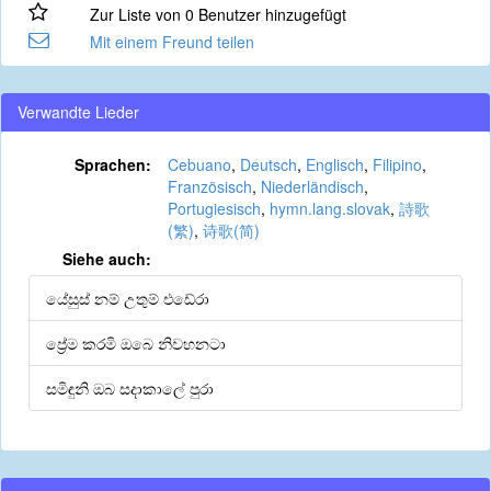
Zur Liste von 0 Benutzer hinzugefügt
Mit einem Freund teilen
Verwandte Lieder
Sprachen:
Cebuano
,
Deutsch
,
Englisch
,
Filipino
,
Französisch
,
Niederländisch
,
Portugiesisch
,
hymn.lang.slovak
,
詩歌
(繁)
,
诗歌(简)
Siehe auch:
යේසුස් නම් උතුම් එඩේරා
ප්‍රේම කරමි ඔබෙ නිවහනටා
සමිඳුනි ඔබ සදාකාලේ පුරා