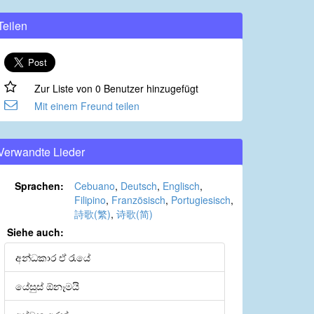
Teilen
Zur Liste von 0 Benutzer hinzugefügt
Mit einem Freund teilen
Verwandte Lieder
Sprachen:
Cebuano
,
Deutsch
,
Englisch
,
Filipino
,
Französisch
,
Portugiesisch
,
詩歌(繁)
,
诗歌(简)
Siehe auch:
අන්ධකාර ඒ රැයේ
යේසුස් ඕනෑමයි