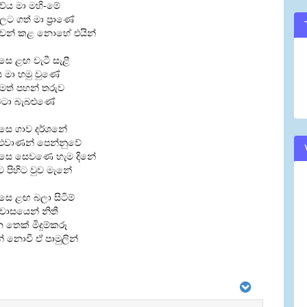
ේය මා මහි-මේ
ිලට ගත් මා ප්‍රාණේ
ෙන් කළ නොහේ එයින්
සෙ ළඟ වැටී සැළී
ය මා හමු වුණේ
තිමත් පහන් තරුව
වටා බැබළුණේ
ුසෙ ගාව දර්ශනේ
ළුවාණන් පෙන්නුවේ
ුසෙ සෙවණෙ හැම දිනේ
ට පිහිට වුව මැනේ
සෙ ළඟ බලා සිටිම්
-වාසයෙන් නිතී
 තෙක් මිදුම්කරූ
් නොවී ඒ පාමුලින්