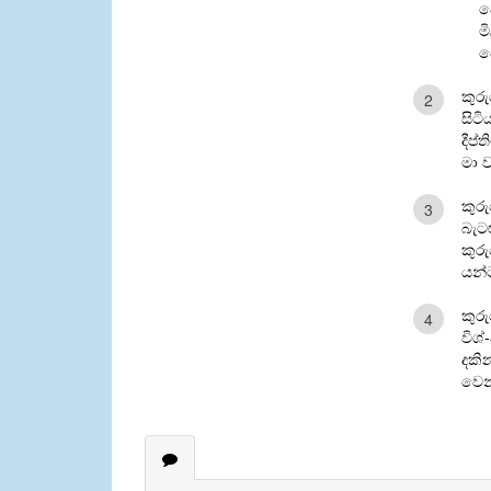
ව
ම
ව
කුරු
2
සිටි
දීප්
මා 
කුර
3
බැට
කුර
යන්
කුරු
4
විශ්
දකින
වෙන