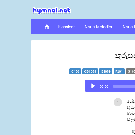
Klassisch
Neue Melodien
Neue 
කුරුස
C456
CB1059
E1059
F204
G10
Audio
00:00
Player
යේස
1
කුර
හැම
කල්
ක