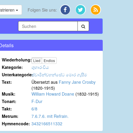
strieren
Folgen Sie uns:
Details
Wiederholung:
Lied
Endlos
Kategorie:
ශුභාරංචිය
Unterkategorie:
ස්වාමීන්වහන්සේට මොර ගැසීම
Text:
Übersetzt aus
Fanny Jane Crosby
(1820-1915)
Musik:
William Howard Doane
(1832-1915)
Tonart:
F-Dur
Takt:
6/8
Metrum:
7.6.7.6. mit Refrain.
Hymnencode:
3432166511332