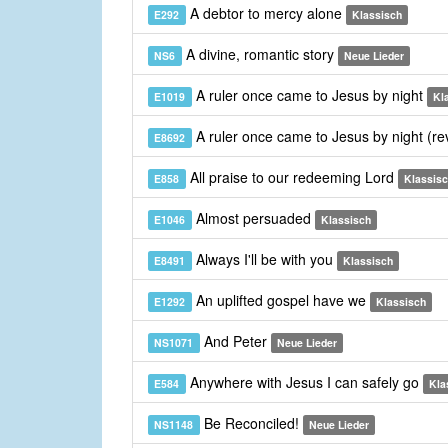
A debtor to mercy alone
E292
Klassisch
A divine, romantic story
NS6
Neue Lieder
A ruler once came to Jesus by night
E1019
Kl
A ruler once came to Jesus by night (re
E8692
All praise to our redeeming Lord
E858
Klassis
Almost persuaded
E1046
Klassisch
Always I'll be with you
E8491
Klassisch
An uplifted gospel have we
E1292
Klassisch
And Peter
NS1071
Neue Lieder
Anywhere with Jesus I can safely go
E584
Kla
Be Reconciled!
NS1148
Neue Lieder