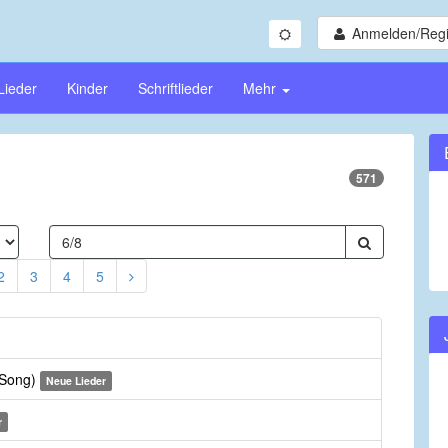
Anmelden/Regi
Lieder
Kinder
Schriftlieder
Mehr
571
2
3
4
5
 Song)
Neue Lieder
r