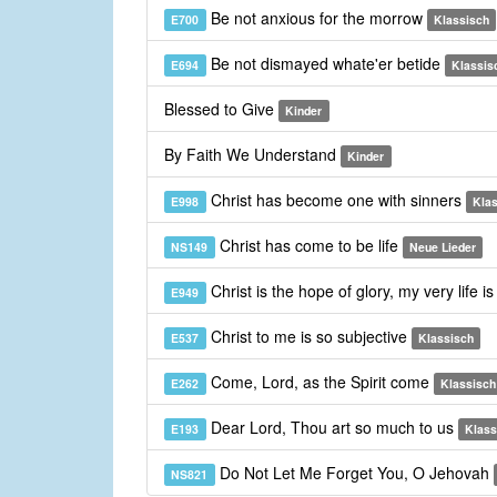
Be not anxious for the morrow
E700
Klassisch
Be not dismayed whate'er betide
E694
Klassis
Blessed to Give
Kinder
By Faith We Understand
Kinder
Christ has become one with sinners
E998
Kla
Christ has come to be life
NS149
Neue Lieder
Christ is the hope of glory, my very life i
E949
Christ to me is so subjective
E537
Klassisch
Come, Lord, as the Spirit come
E262
Klassisch
Dear Lord, Thou art so much to us
E193
Klass
Do Not Let Me Forget You, O Jehovah
NS821