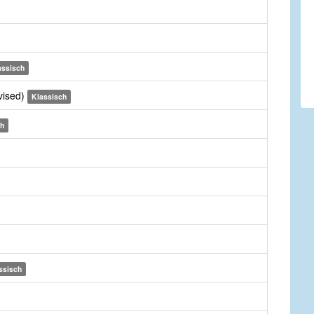
assisch
vised)
Klassisch
ch
ssisch