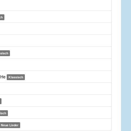
ch
ssisch
s He
Klassisch
isch
Neue Lieder