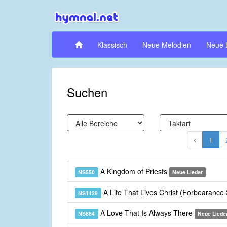
Klassisch
Neue Melodien
Neue 
Suchen
1
A Kingdom of Priests
NS550
Neue Lieder
A Life That Lives Christ (Forbearance
NS1129
A Love That Is Always There
NS864
Neue Liede