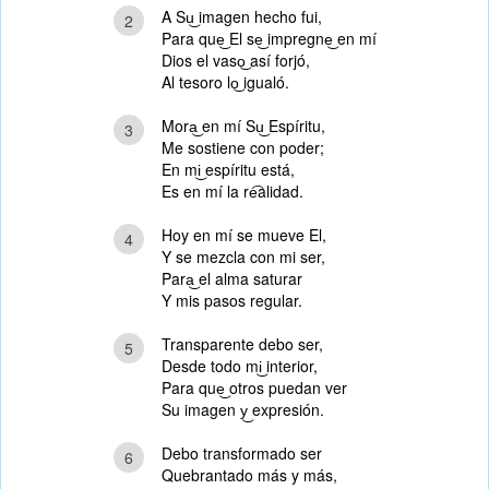
A Su͜ imagen hecho fui,
2
Para que͜ El se͜ impregne͜ en mí
Dios el vaso͜ así forjó,
Al tesoro lo͜ igualó.
Mora͜ en mí Su͜ Espíritu,
3
Me sostiene con poder;
En mi͜ espíritu está,
Es en mí la re͡alidad.
Hoy en mí se mueve El,
4
Y se mezcla con mi ser,
Para͜ el alma saturar
Y mis pasos regular.
Transparente debo ser,
5
Desde todo mi͜ interior,
Para que͜ otros puedan ver
Su imagen y͜ expresión.
Debo transformado ser
6
Quebrantado más y más,