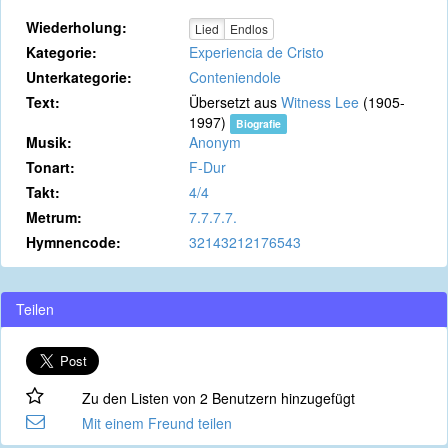
Wiederholung:
Lied
Endlos
Kategorie:
Experiencia de Cristo
Unterkategorie:
Conteniendole
Text:
Übersetzt aus
Witness Lee
(1905-
1997)
Biografie
Musik:
Anonym
Tonart:
F-Dur
Takt:
4/4
Metrum:
7.7.7.7.
Hymnencode:
32143212176543
Teilen
Zu den Listen von 2 Benutzern hinzugefügt
Mit einem Freund teilen