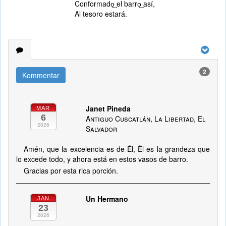
Conformado͜ el barro͜ así,
Al tesoro estará.
2
Kommentar
Janet Pineda
MAR
6
Antiguo Cuscatlán, La Libertad, El
2026
Salvador
Amén, que la excelencia es de Él, Èl es la grandeza que
lo excede todo, y ahora está en estos vasos de barro.
Gracias por esta rica porción.
Un Hermano
JAN
23
2026