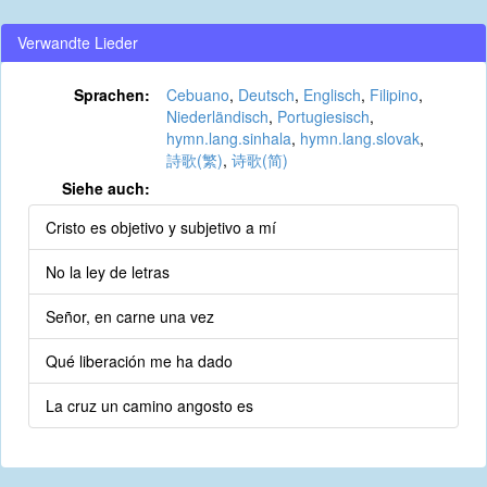
Verwandte Lieder
Sprachen:
Cebuano
,
Deutsch
,
Englisch
,
Filipino
,
Niederländisch
,
Portugiesisch
,
hymn.lang.sinhala
,
hymn.lang.slovak
,
詩歌(繁)
,
诗歌(简)
Siehe auch:
Cristo es objetivo y subjetivo a mí
No la ley de letras
Señor, en carne una vez
Qué liberación me ha dado
La cruz un camino angosto es