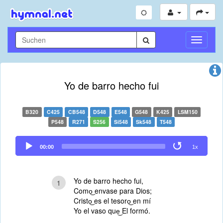
Navigati
umschal
Yo de barro hecho fui
B320
C425
CB548
D548
E548
G548
K425
LSM150
P548
R271
S256
Si548
Sk548
T548
Audio
00:00
1x
Player
Yo de barro hecho fui,
1
Como͜ envase para Dios;
Cristo͜ es el tesoro͜ en mí
Yo el vaso que͜ El formó.