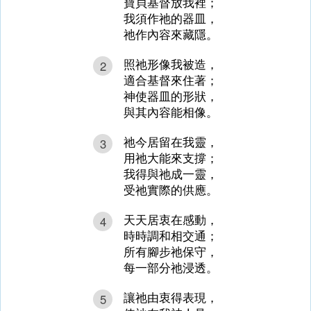
寶貝基督放我裡；
我須作祂的器皿，
祂作內容來藏隱。
照祂形像我被造，
2
適合基督來住著；
神使器皿的形狀，
與其內容能相像。
祂今居留在我靈，
3
用祂大能來支撐；
我得與祂成一靈，
受祂實際的供應。
天天居衷在感動，
4
時時調和相交通；
所有腳步祂保守，
每一部分祂浸透。
讓祂由衷得表現，
5