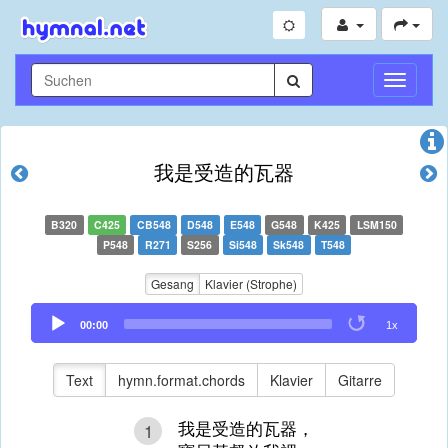
Navigati
umschal
我是受造的瓦器
B320
C425
CB548
D548
E548
G548
K425
LSM150
P548
R271
S256
Si548
Sk548
T548
Gesang
Klavier (Strophe)
Audio
00:00
1x
Player
Text
hymn.format.chords
Klavier
Gitarre
我是受造的瓦器，
1