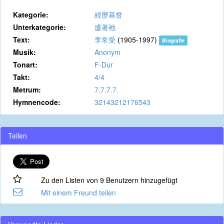
Kategorie:
經歷基督
Unterkategorie:
盛著祂
Text:
李常受
(1905-1997)
Biografie
Musik:
Anonym
Tonart:
F-Dur
Takt:
4/4
Metrum:
7.7.7.7.
Hymnencode:
32143212176543
Teilen
Zu den Listen von 9 Benutzern hinzugefügt
Mit einem Freund teilen