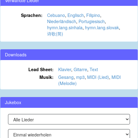
Verwandte Lieder
Sprachen:
Cebuano
,
Englisch
,
Filipino
,
Niederländisch
,
Portugiesisch
,
hymn.lang.sinhala
,
hymn.lang.slovak
,
诗歌(简)
Downloads
Lead Sheet:
Klavier
,
Gitarre
,
Text
Musik:
Gesang
,
mp3
,
MIDI (Lied)
,
MIDI
(Melodie)
Jukebox