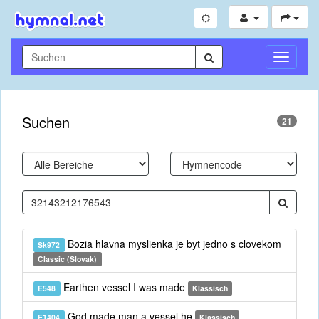
Navigati
umschal
Suchen
21
Bozia hlavna myslienka je byt jedno s clovekom
Sk972
Classic (Slovak)
Earthen vessel I was made
E548
Klassisch
God made man a vessel he
E1404
Klassisch