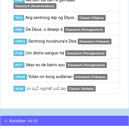
D548
Klassisch (Niederländisch)
Ang sentrong isip ng Diyos -
T972
Classic (Filipino)
De Deus, o desejo é
P492
Klassisch (Portugiesisch)
Sentrong hunahuna's Dios
CB972
Klassisch (Cebuano)
Um divino sangue há
P162
Klassisch (Portugiesisch)
Vaso eu de barro sou
P277
Klassisch (Portugiesisch)
Yutan-on kong sudlanan
CB548
Klassisch (Cebuano)
මා මැටි බඳුනක් සේ සදා
Si548
Classic (Sinhala)
1. Korinther 14:15