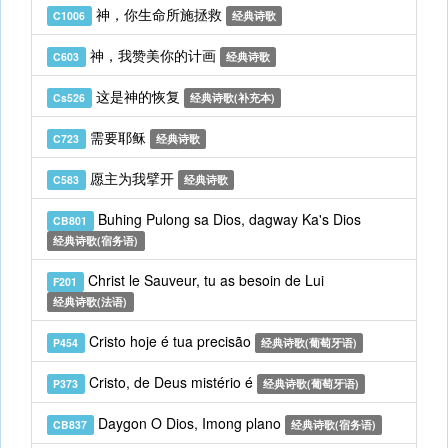
神，你生命所施拯救
C1006
经典诗歌
神，我赞美你的计画
C603
经典诗歌
这是神的恢复
Cs526
经典诗歌(补充本)
需要耶稣
C723
经典诗歌
愿主为我擘开
C583
经典诗歌
Buhing Pulong sa Dios, dagway Ka's Dios
CB801
经典诗歌(宿务语)
Christ le Sauveur, tu as besoin de Lui
F201
经典诗歌(法语)
Cristo hoje é tua precisão
P454
经典诗歌(葡萄牙语)
Cristo, de Deus mistério é
P373
经典诗歌(葡萄牙语)
Daygon O Dios, Imong plano
CB837
经典诗歌(宿务语)