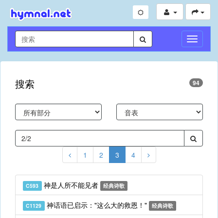
切
换
导
航
搜索
94
1
2
3
4
神是人所不能见者
C593
经典诗歌
神话语已启示："这么大的救恩！"
C1129
经典诗歌