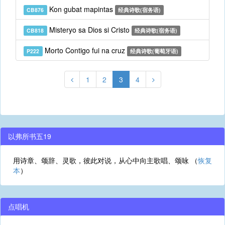
Kon gubat mapintas
CB876
经典诗歌(宿务语)
Misteryo sa Dios si Cristo
CB818
经典诗歌(宿务语)
Morto Contigo fui na cruz
P222
经典诗歌(葡萄牙语)
1
2
3
4
以弗所书五19
用诗章、颂辞、灵歌，彼此对说，从心中向主歌唱、颂咏 （
恢复
本
）
点唱机