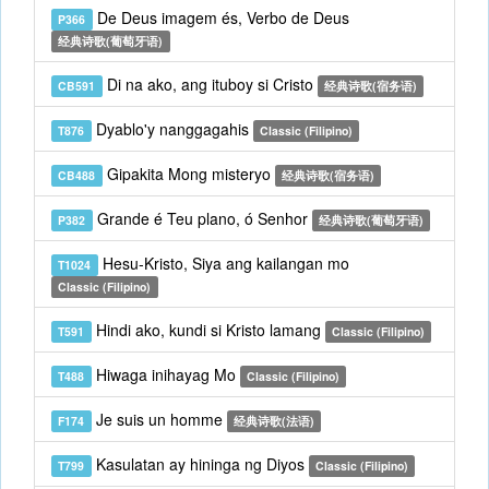
De Deus imagem és, Verbo de Deus
P366
经典诗歌(葡萄牙语)
Di na ako, ang ituboy si Cristo
CB591
经典诗歌(宿务语)
Dyablo'y nanggagahis
T876
Classic (Filipino)
Gipakita Mong misteryo
CB488
经典诗歌(宿务语)
Grande é Teu plano, ó Senhor
P382
经典诗歌(葡萄牙语)
Hesu-Kristo, Siya ang kailangan mo
T1024
Classic (Filipino)
Hindi ako, kundi si Kristo lamang
T591
Classic (Filipino)
Hiwaga inihayag Mo
T488
Classic (Filipino)
Je suis un homme
F174
经典诗歌(法语)
Kasulatan ay hininga ng Diyos
T799
Classic (Filipino)