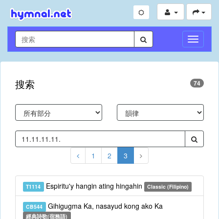
切
換
導
航
搜索
74
1
2
3
Espiritu'y hangin ating hingahin
T1114
Classic (Filipino)
Gihigugma Ka, nasayud kong ako Ka
CB544
經典詩歌(宿務語)