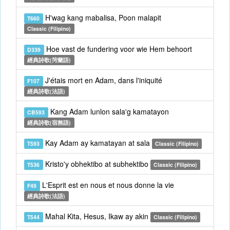
H'wag kang mabalisa, Poon malapit
T660
Classic (Filipino)
Hoe vast de fundering voor wie Hem behoort
D339
經典詩歌(菏蘭語)
J'étais mort en Adam, dans l'iniquité
F107
經典詩歌(法語)
Kang Adam lunlon sala'g kamatayon
CB593
經典詩歌(宿務語)
Kay Adam ay kamatayan at sala
T593
Classic (Filipino)
Kristo'y obhektibo at subhektibo
T536
Classic (Filipino)
L'Esprit est en nous et nous donne la vie
F49
經典詩歌(法語)
Mahal Kita, Hesus, Ikaw ay akin
T544
Classic (Filipino)