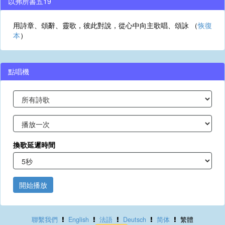
以弗所書五19
用詩章、頌辭、靈歌，彼此對說，從心中向主歌唱、頌詠 （
恢復
本
）
點唱機
換歌延遲時間
開始播放
聯繫我們
English
法語
Deutsch
简体
繁體