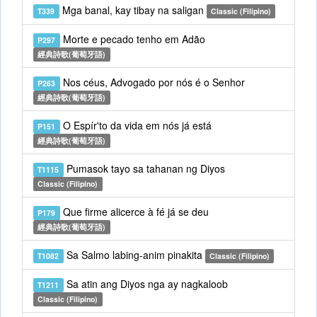
Mga banal, kay tibay na saligan
T339
Classic (Filipino)
Morte e pecado tenho em Adão
P297
經典詩歌(葡萄牙語)
Nos céus, Advogado por nós é o Senhor
P263
經典詩歌(葡萄牙語)
O Espír'to da vida em nós já está
P151
經典詩歌(葡萄牙語)
Pumasok tayo sa tahanan ng Diyos
T1115
Classic (Filipino)
Que firme alicerce à fé já se deu
P179
經典詩歌(葡萄牙語)
Sa Salmo labing-anim pinakita
T1082
Classic (Filipino)
Sa atin ang Diyos nga ay nagkaloob
T1211
Classic (Filipino)