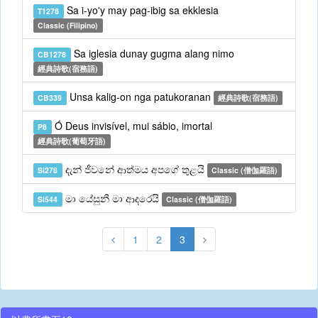
Sa i-yo'y may pag-ibig sa ekklesia
T1278
Classic (Filipino)
Sa iglesia dunay gugma alang nimo
CB1278
經典詩歌(宿務語)
Unsa kalig-on nga patukoranan
CB339
經典詩歌(宿務語)
Ó Deus invisível, mui sábio, imortal
P8
經典詩歌(葡萄牙語)
දැන් ජීවනේ ආත්මය අපගේ තුළයි
Si278
Classic (僧伽羅語)
මා යේසුනී මා ආදරෙයි
Si544
Classic (僧伽羅語)
1
2
3