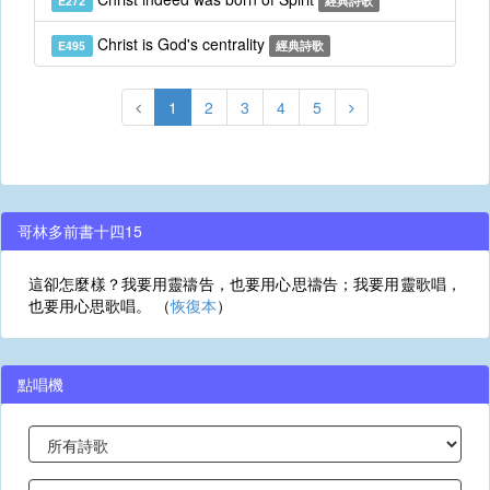
E272
經典詩歌
Christ is God's centrality
E495
經典詩歌
1
2
3
4
5
哥林多前書十四15
這卻怎麼樣？我要用靈禱告，也要用心思禱告；我要用靈歌唱，
也要用心思歌唱。 （
恢復本
）
點唱機