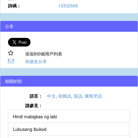
詩碼：
13332555
分享
添加到0個用戶列表
與朋友分享
相關的歌
語言：
中文
,
宿務語
,
英語
,
葡萄牙語
請參見：
Hindi mabigkas ng labi
Lubusang ibukod