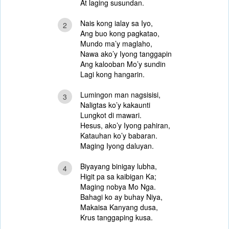
At laging susundan.
Nais kong ialay sa Iyo,
2
Ang buo kong pagkatao,
Mundo ma’y maglaho,
Nawa ako’y Iyong tanggapin
Ang kalooban Mo’y sundin
Lagi kong hangarin.
Lumingon man nagsisisi,
3
Naligtas ko’y kakaunti
Lungkot di mawari.
Hesus, ako’y Iyong pahiran,
Katauhan ko’y babaran.
Maging Iyong daluyan.
Biyayang binigay lubha,
4
Higit pa sa kaibigan Ka;
Maging nobya Mo Nga.
Bahagi ko ay buhay Niya,
Makaisa Kanyang dusa,
Krus tanggaping kusa.