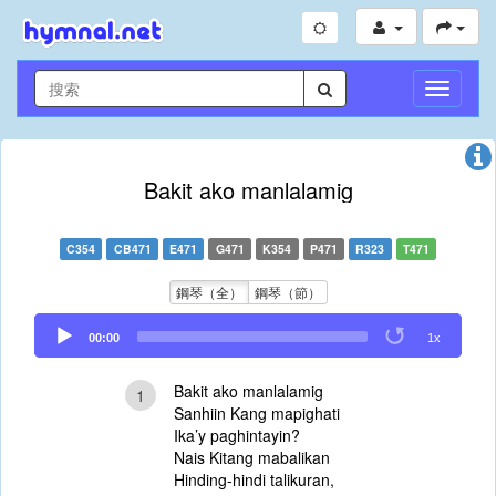
切
換
導
航
Bakit ako manlalamig
C354
CB471
E471
G471
K354
P471
R323
T471
鋼琴（全）
鋼琴（節）
Audio
00:00
1x
Player
Bakit ako manlalamig
1
Sanhiin Kang mapighati
Ika’y paghintayin?
Nais Kitang mabalikan
Hinding-hindi talikuran,