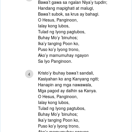
Bawa’t gawa sa ngalan Niya’y tupdin;
Handang mapighati at malugi,
Bawa’t subok, sa krus ay bahagi.
O Hesus, Panginoon,
Ialay kong lubos,
Tulad ng Iyong pagtubos,
Buhay Mo’y ’binuhos;
Ika’y tanging Poon ko,
Puso ko’y Iyong trono,
Ako’y mamumuhay ngayon
Sa Iyo Panginoon.
Kristo’y ibuhay bawa’t sandali,
4
Kasiyahan ko ang Kanyang ngiti;
Hanapin ang mga nawawala,
Mga pagod ay dalhin sa Kanya.
O Hesus, Panginoon,
Ialay kong lubos,
Tulad ng Iyong pagtubos,
Buhay Mo’y ’binuhos;
Ika’y tanging Poon ko,
Puso ko’y Iyong trono,
Ako’y mamumuhay ngayon