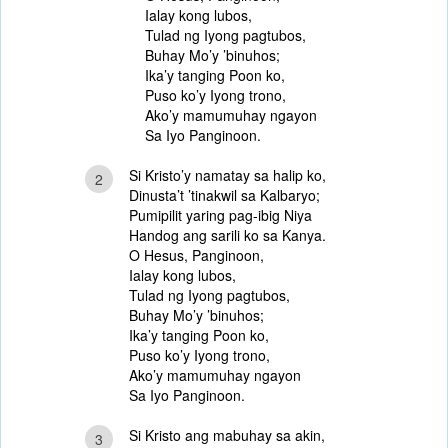
Ialay kong lubos,
Tulad ng Iyong pagtubos,
Buhay Mo’y ’binuhos;
Ika’y tanging Poon ko,
Puso ko’y Iyong trono,
Ako’y mamumuhay ngayon
Sa Iyo Panginoon.
Si Kristo’y namatay sa halip ko,
2
Dinusta’t ’tinakwil sa Kalbaryo;
Pumipilit yaring pag-ibig Niya
Handog ang sarili ko sa Kanya.
O Hesus, Panginoon,
Ialay kong lubos,
Tulad ng Iyong pagtubos,
Buhay Mo’y ’binuhos;
Ika’y tanging Poon ko,
Puso ko’y Iyong trono,
Ako’y mamumuhay ngayon
Sa Iyo Panginoon.
Si Kristo ang mabuhay sa akin,
3