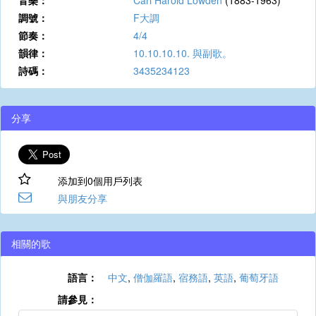
音樂：
Carl Harold Lowden
(1883-1963)
調號：
F大調
節奏：
4/4
韻律：
10.10.10.10. 與副歌。
詩碼：
3435234123
分享
添加到0個用戶列表
與朋友分享
相關的歌
語言：
中文
,
僧伽羅語
,
宿務語
,
英語
,
葡萄牙語
請參見：