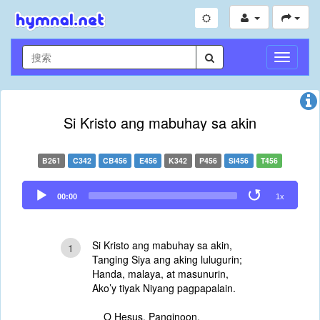
切
換
導
航
Si Kristo ang mabuhay sa akin
B261
C342
CB456
E456
K342
P456
Si456
T456
Audio
00:00
1x
Player
Si Kristo ang mabuhay sa akin,
1
Tanging Siya ang aking lulugurin;
Handa, malaya, at masunurin,
Ako’y tiyak Niyang pagpapalain.
O Hesus, Panginoon,