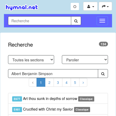
Toggle
Navigati
Recherche
134
1
2
3
4
5
Art thou sunk in depths of sorrow
E677
Classique
Crucified with Christ my Savior
E481
Classique