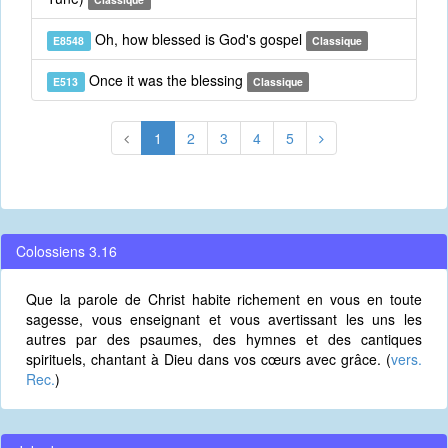
Oh, how blessed is God's gospel
E8548
Classique
Once it was the blessing
E513
Classique
1
2
3
4
5
Colossiens 3.16
Que la parole de Christ habite richement en vous en toute
sagesse, vous enseignant et vous avertissant les uns les
autres par des psaumes, des hymnes et des cantiques
spirituels, chantant à Dieu dans vos cœurs avec grâce. (
vers.
Rec.
)