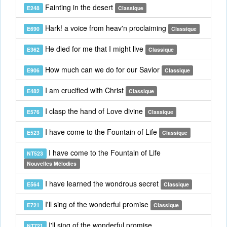
Fainting in the desert
E248
Classique
Hark! a voice from heav'n proclaiming
E690
Classique
He died for me that I might live
E362
Classique
How much can we do for our Savior
E906
Classique
I am crucified with Christ
E482
Classique
I clasp the hand of Love divine
E576
Classique
I have come to the Fountain of Life
E523
Classique
I have come to the Fountain of Life
NT523
Nouvelles Mélodies
I have learned the wondrous secret
E564
Classique
I'll sing of the wonderful promise
E721
Classique
I'll sing of the wonderful promise
NT721