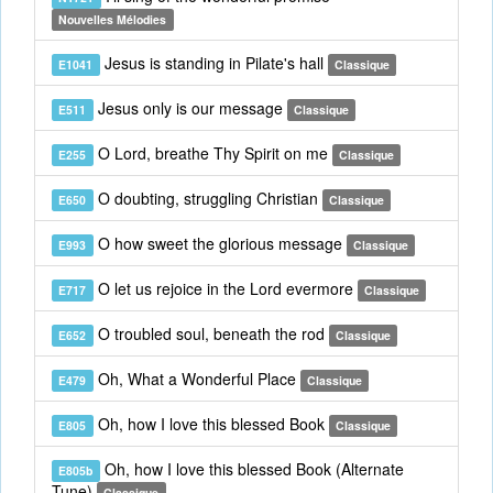
Nouvelles Mélodies
Jesus is standing in Pilate's hall
E1041
Classique
Jesus only is our message
E511
Classique
O Lord, breathe Thy Spirit on me
E255
Classique
O doubting, struggling Christian
E650
Classique
O how sweet the glorious message
E993
Classique
O let us rejoice in the Lord evermore
E717
Classique
O troubled soul, beneath the rod
E652
Classique
Oh, What a Wonderful Place
E479
Classique
Oh, how I love this blessed Book
E805
Classique
Oh, how I love this blessed Book (Alternate
E805b
Tune)
Classique