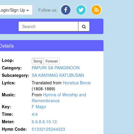
Login/Sign Up
Follow us:
Details
Loop:
Song
Forever
Category:
PAPURI SA PANGINOON
Subcategory:
SA KANYANG KATUBUSAN
Lyrics:
Translated from
Horatius Bonar
(1808-1889)
Music:
From
Hymns of Worship and
Remembrance
Key:
F Major
Time:
4/4
Meter:
6.6.8.6.10.12.
Hymn Code:
51332125244323