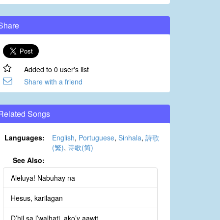
Share
Added to 0 user's list
Share with a friend
Related Songs
Languages:
English
,
Portuguese
,
Sinhala
,
詩歌
(繁)
,
诗歌(简)
See Also:
Aleluya! Nabuhay na
Hesus, karilagan
D’hil sa l’walhati, ako’y aawit