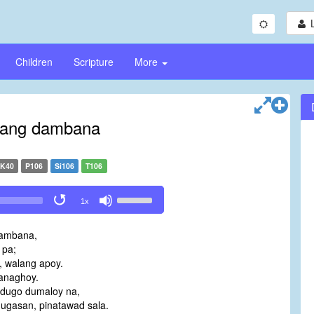
Children
Scripture
More
nang dambana
K40
P106
Si106
T106
Use
1x
Up/Down
Arrow
dambana,
keys
 pa;
to
, walang apoy.
increase
anaghoy.
or
 dugo dumaloy na,
decrease
ugasan, pinatawad sala.
volume.