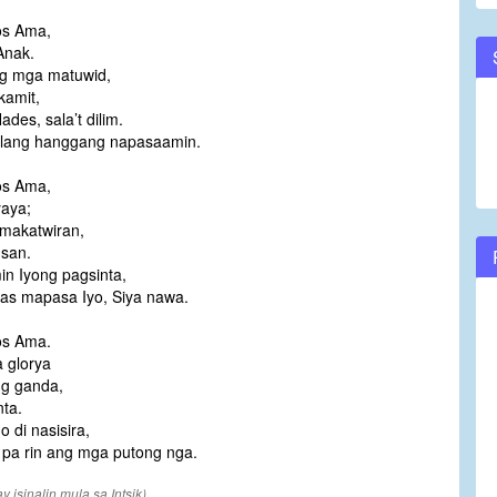
os Ama,
Anak.
ng mga matuwid,
kamit,
ades, sala’t dilim.
lang hanggang napasaamin.
os Ama,
yaya;
-makatwiran,
usan.
in Iyong pagsinta,
akas mapasa Iyo, Siya nawa.
os Ama.
 glorya
ng ganda,
nta.
 di nasisira,
 pa rin ang mga putong nga.
 isinalin mula sa Intsik)