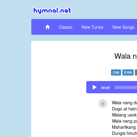
Classic
New Tunes
New Songs
Wala 
C40
E106
Audio
00:00
Player
Wala nang 
1
Dugo at hain
Walang usok
Wala nang p
Maharlikang
Dungis hinuh