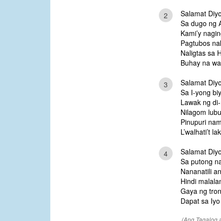
Salamat Diy
2
Sa dugo ng 
Kami’y nagi
Pagtubos na
Naligtas sa H
Buhay na wa
Salamat Diy
3
Sa I-yong bi
Lawak ng di
Nilagom lub
Pinupuri nam
L’walhati’t l
Salamat Diy
4
Sa putong na
Nananatili a
Hindi malala
Gaya ng trono
Dapat sa Iyo
(Ang Tagalog ay