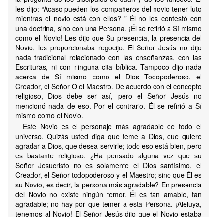
les dijo: “Acaso pueden los compañeros del novio tener luto
mientras el novio está con ellos? ” Él no les contestó con
una doctrina, sino con una Persona. ¡Él se refirió a Sí mismo
como el Novio! Les dijo que Su presencia, la presencia del
Novio, les proporcionaba regocijo. El Señor Jesús no dijo
nada tradicional relacionado con las enseñanzas, con las
Escrituras, ni con ninguna cita bíblica. Tampoco dijo nada
acerca de Sí mismo como el Dios Todopoderoso, el
Creador, el Señor O el Maestro. De acuerdo con el concepto
religioso, Dios debe ser así, pero el Señor Jesús no
mencionó nada de eso. Por el contrario, Él se refirió a Sí
mismo como el Novio.
Este Novio es el personaje más agradable de todo el
universo. Quizás usted diga que teme a Dios, que quiere
agradar a Dios, que desea servirle; todo eso está bien, pero
es bastante religioso. ¿Ha pensado alguna vez que su
Señor Jesucristo no es solamente el Dios santísimo, el
Creador, el Señor todopoderoso y el Maestro; sino que Él es
su Novio, es decir, la persona más agradable? En presencia
del Novio no existe ningún temor. Él es tan amable, tan
agradable; no hay por qué temer a esta Persona. ¡Aleluya,
tenemos al Novio! El Señor Jesús dijo que el Novio estaba