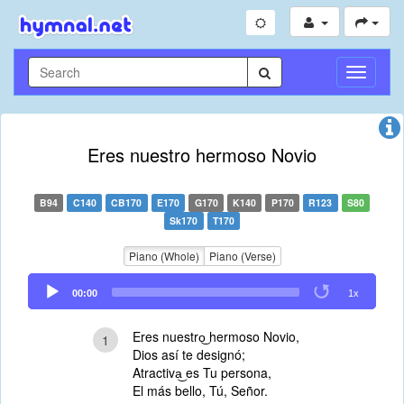
Toggle
Navigati
Eres nuestro hermoso Novio
B94
C140
CB170
E170
G170
K140
P170
R123
S80
Sk170
T170
Piano (Whole)
Piano (Verse)
Audio
00:00
1x
Player
Eres nuestro͜ hermoso Novio,
1
Dios así te designó;
Atractiva͜ es Tu persona,
El más bello, Tú, Señor.