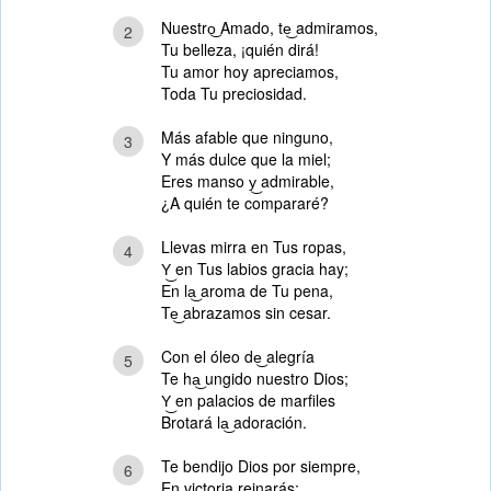
Nuestro͜ Amado, te͜ admiramos,
2
Tu belleza, ¡quién dirá!
Tu amor hoy apreciamos,
Toda Tu preciosidad.
Más afable que ninguno,
3
Y más dulce que la miel;
Eres manso y͜ admirable,
¿A quién te compararé?
Llevas mirra en Tus ropas,
4
Y͜ en Tus labios gracia hay;
En la͜ aroma de Tu pena,
Te͜ abrazamos sin cesar.
Con el óleo de͜ alegría
5
Te ha͜ ungido nuestro Dios;
Y͜ en palacios de marfiles
Brotará la͜ adoración.
Te bendijo Dios por siempre,
6
En victoria reinarás;