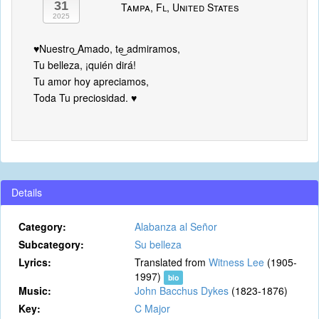
31
Tampa, Fl, United States
2025
♥️Nuestro͜ Amado, te͜ admiramos,
Tu belleza, ¡quién dirá!
Tu amor hoy apreciamos,
Toda Tu preciosidad. ♥️
Details
Category:
Alabanza al Señor
Subcategory:
Su belleza
Lyrics:
Translated from
Witness Lee
(1905-
1997)
bio
Music:
John Bacchus Dykes
(1823-1876)
Key:
C Major