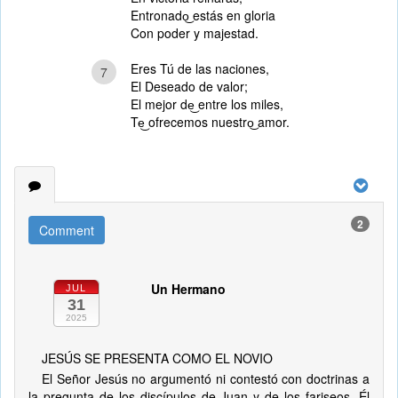
Entronado͜ estás en gloria
Con poder y majestad.
Eres Tú de las naciones,
7
El Deseado de valor;
El mejor de͜ entre los miles,
Te͜ ofrecemos nuestro͜ amor.
2
Comment
Un Hermano
JUL
31
2025
JESÚS SE PRESENTA COMO EL NOVIO
El Señor Jesús no argumentó ni contestó con doctrinas a
la pregunta de los discípulos de Juan y de los fariseos. Él