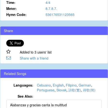
Time:
4/4
Meter:
8.7.8.7.
Hymn Code:
536176531123565
Share
Added to 3 users' list
Share with a friend
Related Songs
Languages:
Cebuano
,
English
,
Filipino
,
German
,
Portuguese
,
Slovak
,
詩歌(繁)
,
诗歌(简)
See Also:
Alabanzas y gracias canta la multitud