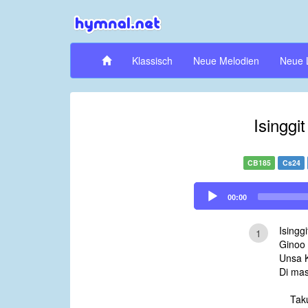
Klassisch
Neue Melodien
Neue 
Isinggit
CB185
Cs24
Audio
00:00
Player
Isinggi
1
Ginoo
Unsa K
Di mas
Tak