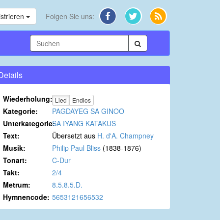
strieren
Folgen Sie uns:
Details
Wiederholung:
Lied
Endlos
Kategorie:
PAGDAYEG SA GINOO
Unterkategorie:
SA IYANG KATAKUS
Text:
Übersetzt aus
H. d'A. Champney
Musik:
Philip Paul Bliss
(1838-1876)
Tonart:
C-Dur
Takt:
2/4
Metrum:
8.5.8.5.D.
Hymnencode:
5653121656532