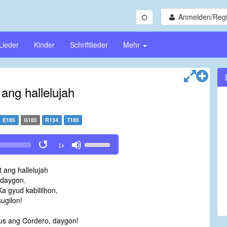
Anmelden/Regi
Lieder
Kinder
Schriftlieder
Mehr
 ang hallelujah
E185
G185
R134
T185
Use
1x
Up/Down
Arrow
t ang hallelujah
keys
 daygon.
to
a gyud kabililhon,
increase
ugilon!
or
decrease
us ang Cordero, daygon!
volume.