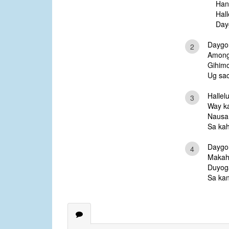
Han
Hall
Day
Daygon
2
Among
Gihimo
Ug sac
Hallel
3
Way k
Nausa
Sa kah
Daygon
4
Makah
Duyog
Sa kan