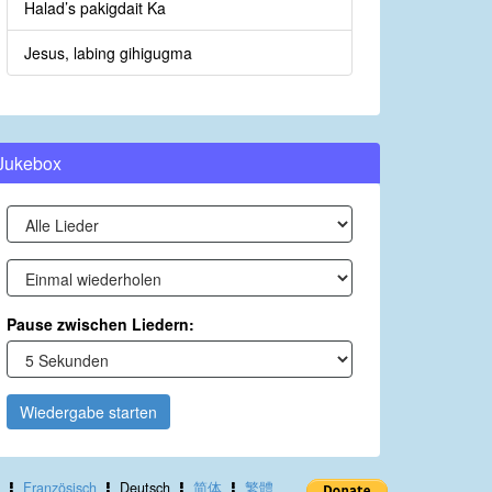
Halad’s pakigdait Ka
Jesus, labing gihigugma
Jukebox
Pause zwischen Liedern:
Wiedergabe starten
Französisch
Deutsch
简体
繁體