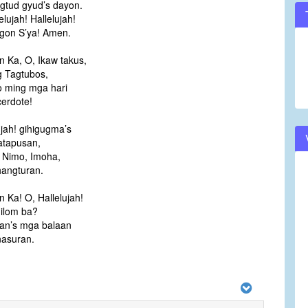
gtud gyud’s dayon.
elujah! Hallelujah!
gon S’ya! Amen.
 Ka, O, Ikaw takus,
 Tagtubos,
 ming mga hari
erdote!
ujah! gihigugma’s
atapusan,
 Nimo, Imoha,
angturan.
 Ka! O, Hallelujah!
ilom ba?
an’s mga balaan
asuran.