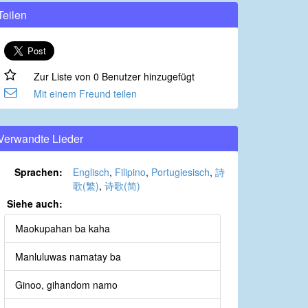
Teilen
Zur Liste von 0 Benutzer hinzugefügt
Mit einem Freund teilen
Verwandte Lieder
Sprachen:
Englisch
,
Filipino
,
Portugiesisch
,
詩
歌(繁)
,
诗歌(简)
Siehe auch:
Maokupahan ba kaha
Manluluwas namatay ba
Ginoo, gihandom namo