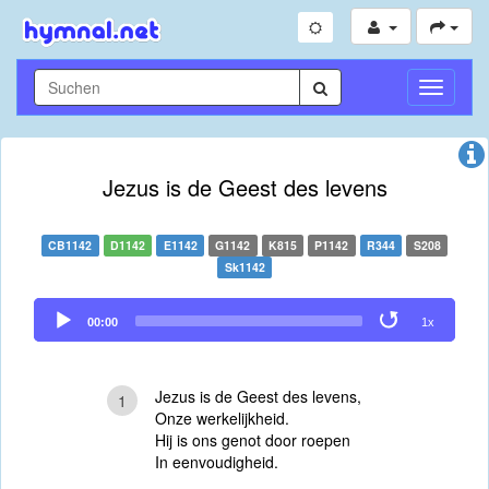
Navigati
umschal
Jezus is de Geest des levens
CB1142
D1142
E1142
G1142
K815
P1142
R344
S208
Sk1142
Audio
00:00
1x
Player
Jezus is de Geest des levens,
1
Onze werkelijkheid.
Hij is ons genot door roepen
In eenvoudigheid.