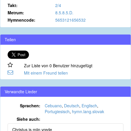
Takt:
2/4
Metrum:
8.5.8.5.D.
Hymnencode:
5653121656532
Teilen
Zur Liste von 0 Benutzer hinzugefügt
Mit einem Freund teilen
Verwandte Lieder
Sprachen:
Cebuano
,
Deutsch
,
Englisch
,
Portugiesisch
,
hymn.lang.slovak
Siehe auch:
Christus is mijn vrede