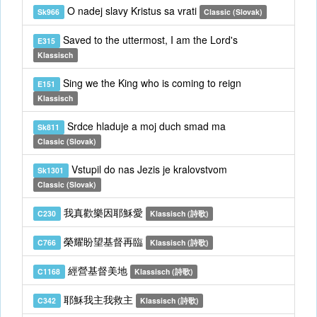
O nadej slavy Kristus sa vrati
Sk966
Classic (Slovak)
Saved to the uttermost, I am the Lord's
E315
Klassisch
Sing we the King who is coming to reign
E151
Klassisch
Srdce hladuje a moj duch smad ma
Sk811
Classic (Slovak)
Vstupil do nas Jezis je kralovstvom
Sk1301
Classic (Slovak)
我真歡樂因耶穌愛
C230
Klassisch (詩歌)
榮耀盼望基督再臨
C766
Klassisch (詩歌)
經營基督美地
C1168
Klassisch (詩歌)
耶穌我主我救主
C342
Klassisch (詩歌)