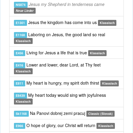
Jesus my Shepherd in tenderness came
NS874
Neue Lieder
Jesus the kingdom has come into us
E1301
Klassisch
Laboring on Jesus, the good land so real
E1168
Klassisch
Living for Jesus a life that is true
E456
Klassisch
Lower and lower, dear Lord, at Thy feet
E416
Klassisch
My heart is hungry, my spirit doth thirst
E811
Klassisch
My heart today would sing with joyfulness
E8439
Klassisch
Na Panovi dobrej zemi pracuj
Sk1168
Classic (Slovak)
O hope of glory, our Christ will return
E966
Klassisch