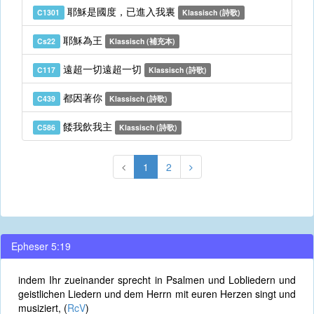
耶穌是國度，已進入我裏
C1301
Klassisch (詩歌)
耶穌為王
Cs22
Klassisch (補充本)
遠超一切遠超一切
C117
Klassisch (詩歌)
都因著你
C439
Klassisch (詩歌)
餧我飲我主
C586
Klassisch (詩歌)
1
2
Epheser 5:19
indem Ihr zueinander sprecht in Psalmen und Lobliedern und
geistlichen Liedern und dem Herrn mit euren Herzen singt und
musiziert, (
RcV
)