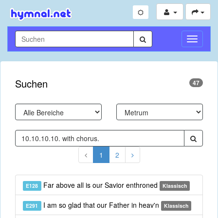
Navigati
umschal
Suchen
47
1
2
Far above all is our Savior enthroned
E128
Klassisch
I am so glad that our Father in heav'n
E291
Klassisch