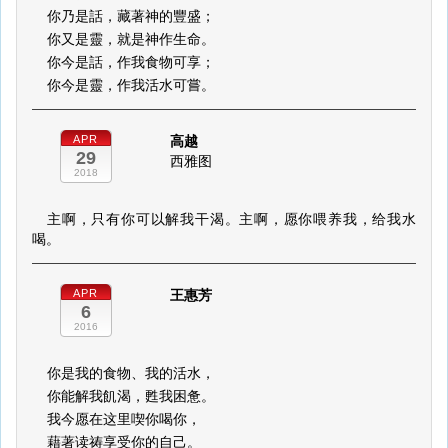
你乃是話，藏著神的豐盛；
你又是靈，就是神作生命。
你今是話，作我食物可享；
你今是靈，作我活水可嘗。
高越
APR
29
西雅图
2018
主啊，只有你可以解我干渴。主啊，愿你喂养我，给我水
喝。
王惠芳
APR
6
2016
你是我的食物、我的活水，
你能解我飢渴，甦我困惫。
我今愿在这里喫你喝你，
藉著读祷享受你的自己。