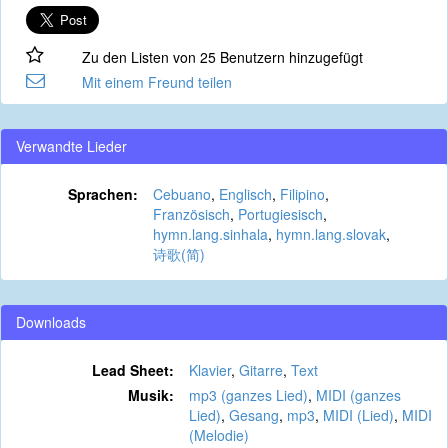
Zu den Listen von 25 Benutzern hinzugefügt
Mit einem Freund teilen
Verwandte Lieder
Sprachen:
Cebuano
,
Englisch
,
Filipino
,
Französisch
,
Portugiesisch
,
hymn.lang.sinhala
,
hymn.lang.slovak
,
诗歌(简)
Downloads
Lead Sheet:
Klavier
,
Gitarre
,
Text
Musik:
mp3 (ganzes Lied)
,
MIDI (ganzes
Lied)
,
Gesang
,
mp3
,
MIDI (Lied)
,
MIDI
(Melodie)