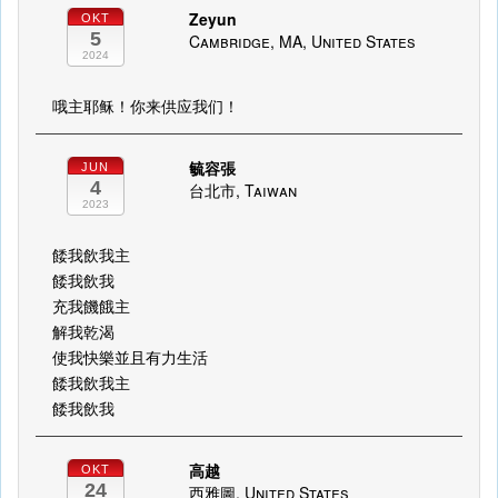
Zeyun
OKT
5
Cambridge, MA, United States
2024
哦主耶稣！你来供应我们！
毓容張
JUN
4
台北市, Taiwan
2023
餧我飲我主
餧我飲我
充我饑餓主
解我乾渴
使我快樂並且有力生活
餧我飲我主
餧我飲我
高越
OKT
24
西雅圖, United States