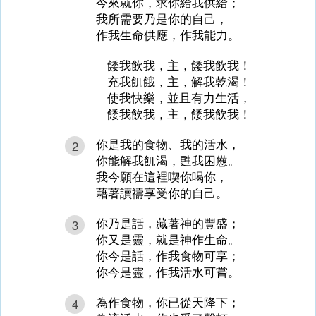
今來就你，求你給我供給；
我所需要乃是你的自己，
作我生命供應，作我能力。
餧我飲我，主，餧我飲我！
充我飢餓，主，解我乾渴！
使我快樂，並且有力生活，
餧我飲我，主，餧我飲我！
你是我的食物、我的活水，
2
你能解我飢渴，甦我困憊。
我今願在這裡喫你喝你，
藉著讀禱享受你的自己。
你乃是話，藏著神的豐盛；
3
你又是靈，就是神作生命。
你今是話，作我食物可享；
你今是靈，作我活水可嘗。
為作食物，你已從天降下；
4