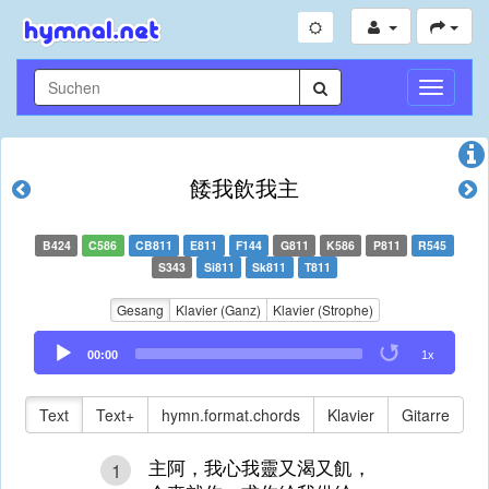
Navigati
umschal
餧我飲我主
B424
C586
CB811
E811
F144
G811
K586
P811
R545
S343
Si811
Sk811
T811
Gesang
Klavier (Ganz)
Klavier (Strophe)
Audio
00:00
1x
Player
Text
Text+
hymn.format.chords
Klavier
Gitarre
主阿，我心我靈又渴又飢，
1