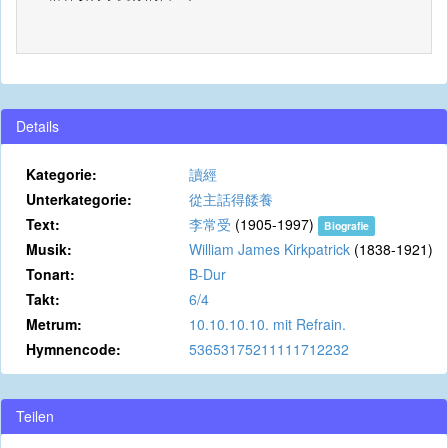
Details
Kategorie:
讀經
Unterkategorie:
從主話得餧養
Text:
李常受
(1905-1997)
Biografie
Musik:
William James Kirkpatrick
(1838-1921)
Tonart:
B-Dur
Takt:
6/4
Metrum:
10.10.10.10. mit Refrain.
Hymnencode:
53653175211111712232
Teilen