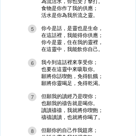
為流活水，你也受了擊打。
食物是你作了我的供應；
活水是你為我所流之靈。
你今是話，是靈也是生命，
5
在這話裡，我能得你供應；
你今是靈，住在我的靈裡，
在這靈中，我能飲你自己。
我今到這話裡來享受你；
6
也要在這靈中來吸取你。
願將你話喫飽，免得飢餓；
願將你靈喝足，免得乾渴。
但願我的讀經乃是喫你；
7
也願我的禱告就是喝你。
讀讀禱禱，我就將你喫飽；
禱禱讀讀，也就將你喝了。
但願你的自己作我筵席；
8