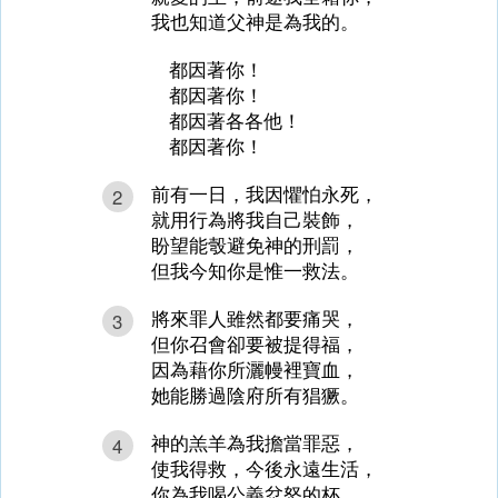
我也知道父神是為我的。
都因著你！
都因著你！
都因著各各他！
都因著你！
前有一日，我因懼怕永死，
2
就用行為將我自己裝飾，
盼望能彀避免神的刑罰，
但我今知你是惟一救法。
將來罪人雖然都要痛哭，
3
但你召會卻要被提得福，
因為藉你所灑幔裡寶血，
她能勝過陰府所有猖獗。
神的羔羊為我擔當罪惡，
4
使我得救，今後永遠生活，
你為我喝公義忿怒的杯，