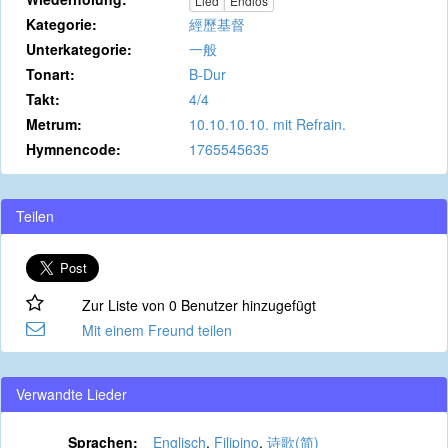
Lied
Endlos
Kategorie:
經歷基督
Unterkategorie:
一般
Tonart:
B-Dur
Takt:
4/4
Metrum:
10.10.10.10. mit Refrain.
Hymnencode:
1765545635
Teilen
Zur Liste von 0 Benutzer hinzugefügt
Mit einem Freund teilen
Verwandte Lieder
Sprachen:
Englisch
,
Filipino
,
诗歌(简)