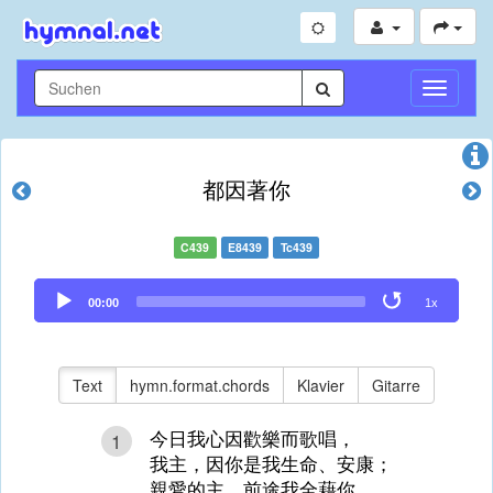
Navigati
umschal
都因著你
C439
E8439
Tc439
Audio
00:00
1x
Player
Text
hymn.format.chords
Klavier
Gitarre
今日我心因歡樂而歌唱，
1
我主，因你是我生命、安康；
親愛的主，前途我全藉你，