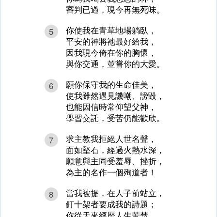
審判已過，現今再無死味。
你使我在青草地場躺臥，
5
平安的神將祂最好給我，
因我現今倚在你的胸懷，
與你交通，並嘗你的大愛。
願你保守我的生命佳美，
6
使我雖然遇見譏嘲、謗毀，
也能因信時常仰望父神，
學習交託，受苦仍能歡欣。
求主教我拒絕人世名聲，
7
面如堅石，經過火熱水深，
願意與主同受羞辱、挫折，
為主的名作一個殉道者！
當我被提，在人子前站立，
8
釘十架者要成我的詩題；
你從天來經歷人生苦楚，