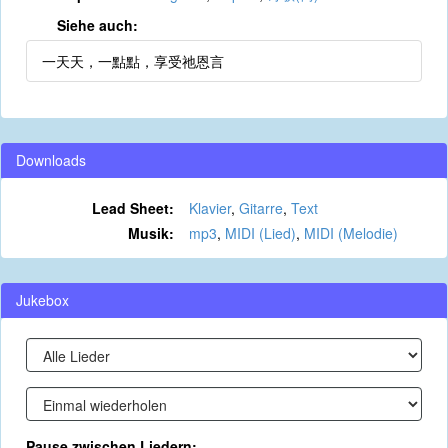
Siehe auch:
一天天，一點點，享受祂恩言
Downloads
Lead Sheet:
Klavier
,
Gitarre
,
Text
Musik:
mp3
,
MIDI (Lied)
,
MIDI (Melodie)
Jukebox
Pause zwischen Liedern: