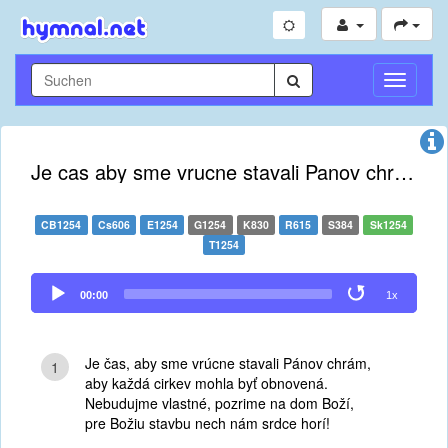
Navigati
umschal
Je cas aby sme vrucne stavali Panov chram
CB1254
Cs606
E1254
G1254
K830
R615
S384
Sk1254
T1254
Audio
00:00
1x
Player
Je čas, aby sme vrúcne stavali Pánov chrám,
1
aby každá cirkev mohla byť obnovená.
Nebudujme vlastné, pozrime na dom Boží,
pre Božiu stavbu nech nám srdce horí!