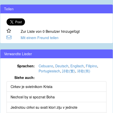
Teilen
Zur Liste von 0 Benutzer hinzugefügt
Mit einem Freund teilen
Verwandte Lieder
Sprachen:
Cebuano
,
Deutsch
,
Englisch
,
Filipino
,
Portugiesisch
,
詩歌(繁)
,
诗歌(简)
Siehe auch:
Cirkev je svietnikom Krista
Nechcel by si spoznat Boha
Jednotou cirkvi su svati ktori ziju v jednote