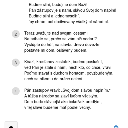
Buďme silní, budujme dom Boží!
Pán zástupov je s nami, slávou Svoj dom naplní!
Buďme silní a jednomyseľní,
’by chrám bol obdivovaný všetkými národmi.
Teraz uvažujte nad svojimi cestami:
2
Namáhate sa, prečo sa vám nič nedarí?
Vystúpte do hôr, na stavbu drevo dovezte,
postavte mi dom, oslávený budem.
Kňazi, kresťanov zostatok, buďme poslušní,
3
veď Pán je stále s nami, nech kto, čo chce, vraví.
Poďme stavať s duchom horiacim, povzbudeným,
nech sa nikomu do práce nelení.
Pán zástupov vraví: „Svoj dom slávou naplním.“
4
A túžba národov sa zjaví ľuďom všetkým.
Dom bude slávnejší ako čokoľvek predtým,
v tej sláve budeme mať podiel večný.