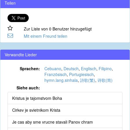
Teilen
Zur Liste von 0 Benutzer hinzugefügt
Mit einem Freund teilen
Verwandte Lieder
Sprachen:
Cebuano
,
Deutsch
,
Englisch
,
Filipino
,
Französisch
,
Portugiesisch
,
hymn.lang.sinhala
,
詩歌(繁)
,
诗歌(简)
Siehe auch:
Kristus je tajomstvom Boha
Cirkev je svietnikom Krista
Je cas aby sme vrucne stavali Panov chram