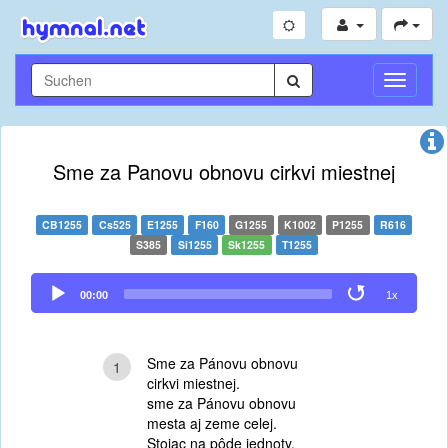
Navigati
umschal
Sme za Panovu obnovu cirkvi miestnej
CB1255
Cs525
E1255
F160
G1255
K1002
P1255
R616
S385
Si1255
Sk1255
T1255
Audio
00:00
1x
Player
Sme za Pánovu obnovu
1
cirkvi miestnej.
sme za Pánovu obnovu
mesta aj zeme celej.
Stojac na pôde jednoty,