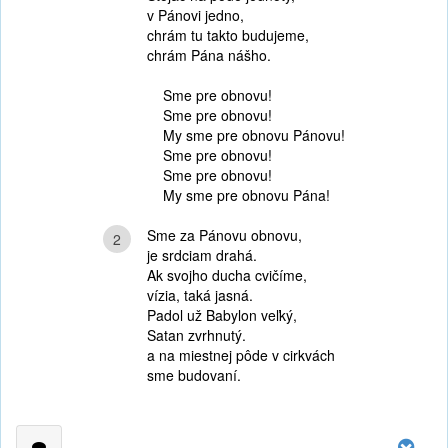
v Pánovi jedno,
chrám tu takto budujeme,
chrám Pána nášho.
Sme pre obnovu!
Sme pre obnovu!
My sme pre obnovu Pánovu!
Sme pre obnovu!
Sme pre obnovu!
My sme pre obnovu Pána!
Sme za Pánovu obnovu,
2
je srdciam drahá.
Ak svojho ducha cvičíme,
vízia, taká jasná.
Padol už Babylon veľký,
Satan zvrhnutý.
a na miestnej pôde v cirkvách
sme budovaní.