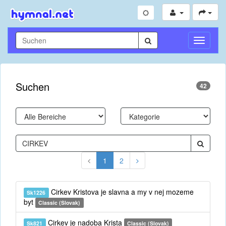
Navigati
umschal
Suchen
42
1
2
Cirkev Kristova je slavna a my v nej mozeme
Sk1226
byt
Classic (Slovak)
Cirkev je nadoba Krista
Sk821
Classic (Slovak)