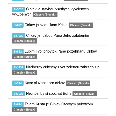
Cirkev je stavbou vsetkych vyvolenych
Sk3028
vykupenych
Classic (Slovak)
Cirkev je svietnikom Krista
Sk822
Classic (Slovak)
Cirkev je tuzbou Pana Jeho zalubenim
Sk1229
Classic (Slovak)
Lubim Tvoj pribytok Pane pozehnanu Cirkev
Sk852
Classic (Slovak)
Nadherny cirkevny zivot zelenou zahradou je
Sk1237
Classic (Slovak)
Nase sluzenie pre cirkev
Sk914
Classic (Slovak)
Nechcel by si spoznat Boha
Sk3025
Classic (Slovak)
Telom Krista je Cirkev Otcovym pribytkom
Sk824
Classic (Slovak)