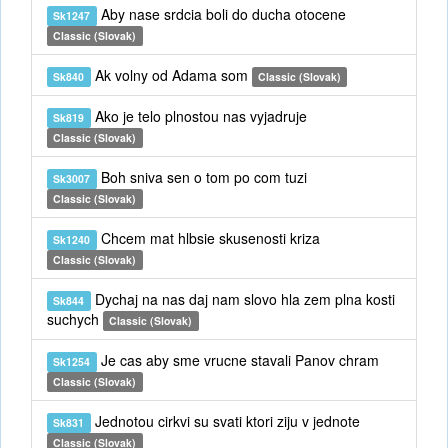
Aby nase srdcia boli do ducha otocene
Sk1247
Classic (Slovak)
Ak volny od Adama som
Sk840
Classic (Slovak)
Ako je telo plnostou nas vyjadruje
Sk819
Classic (Slovak)
Boh sniva sen o tom po com tuzi
Sk3007
Classic (Slovak)
Chcem mat hlbsie skusenosti kriza
Sk1240
Classic (Slovak)
Dychaj na nas daj nam slovo hla zem plna kosti
Sk844
suchych
Classic (Slovak)
Je cas aby sme vrucne stavali Panov chram
Sk1254
Classic (Slovak)
Jednotou cirkvi su svati ktori ziju v jednote
Sk831
Classic (Slovak)