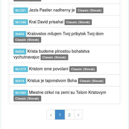
Jezis Pastier nadherny je
Sk1221
Classic (Slovak)
Kral David prisahal
Sk1248
Classic (Slovak)
Kralovstvo milujem Tvoj pribytok Tvoj dom
Sk853
Classic (Slovak)
Krista budeme plnostou bohatstva
Sk820
vychutnavajuc
Classic (Slovak)
Kristom sme povolani
Sk1273
Classic (Slovak)
Kristus je tajomstvom Boha
Sk818
Classic (Slovak)
Miestne cirkvi na zemi su Telom Kristovym
Sk1265
Classic (Slovak)
1
2