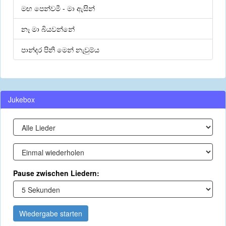
මඟ පෙන්වමී - මා ඇසින්
නෑ මා බියවන්නේ
පාන්දර පිනි මෙන් නැවුම්ය
Jukebox
Pause zwischen Liedern:
Wiedergabe starten