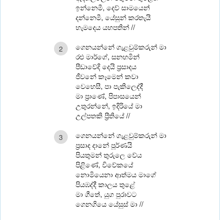
ඉන්නෙමී, දෙව් සාමයෙන්
දන්නෙමී, යේසුන් කරතැයි
හැමදෙය යහපතින් //
ගෙනයන්නේ ගැළවුම්කරුන් මා
2
රළු මාර්ගේ, සනහමින්
පීඩාවේදි දෙයි ප්‍රසාදය
ජීවනේ කෑමෙන් කවා
වෙහෙසී, පා පැකිලෙද්දී
මා ප්‍රාණේ, පිපාසයෙන්
උතුරන්නේ, ඉදිරියේ මා
උල්පතකි ප්‍රීතියේ //
ගෙනයන්නේ ගැළවුම්කරුන් මා
3
ප්‍රසාද දානේ පූර්ණයි
පියතුමන් තුරුලෙ වේය
පිළිණේ, විවේකයේ
නොමියෙනා ආත්මය මාගේ
පියඹද්දී කාලය තුළේ
මා ගීතේ, යුග පුරාවට
ගෙනගියෙ යේසුස් මා //