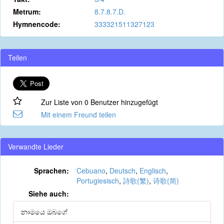
Metrum:
8.7.8.7.D.
Hymnencode:
333321511327123
Teilen
Zur Liste von 0 Benutzer hinzugefügt
Mit einem Freund teilen
Verwandte Lieder
Sprachen:
Cebuano
,
Deutsch
,
Englisch
,
Portugiesisch
,
詩歌(繁)
,
诗歌(简)
Siehe auch:
නාමයෙ ඔබගේ