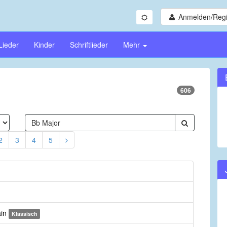
Anmelden/Regi
Lieder
Kinder
Schriftlieder
Mehr
606
2
3
4
5
ain
Klassisch