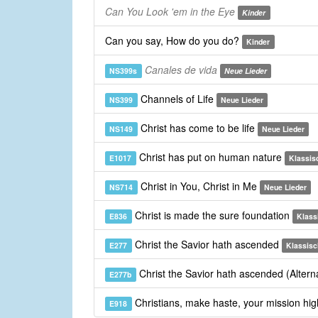
Can You Look 'em in the Eye
Kinder
Can you say, How do you do?
Kinder
Canales de vida
NS399s
Neue Lieder
Channels of Life
NS399
Neue Lieder
Christ has come to be life
NS149
Neue Lieder
Christ has put on human nature
E1017
Klassis
Christ in You, Christ in Me
NS714
Neue Lieder
Christ is made the sure foundation
E836
Klass
Christ the Savior hath ascended
E277
Klassisc
Christ the Savior hath ascended (Alter
E277b
Christians, make haste, your mission high 
E918