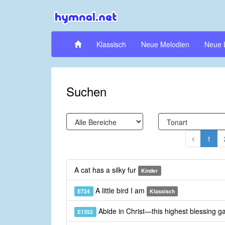
Klassisch
Neue Melodien
Neue 
Suchen
1
A cat has a silky fur
Kinder
A little bird I am
E724
Klassisch
Abide in Christ—this highest blessing g
E1352