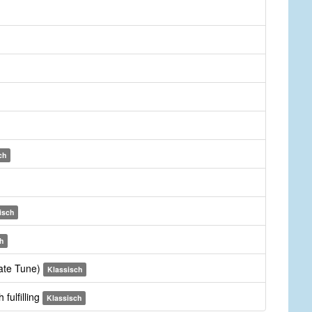
ch
isch
h
nate Tune)
Klassisch
fulfilling
Klassisch