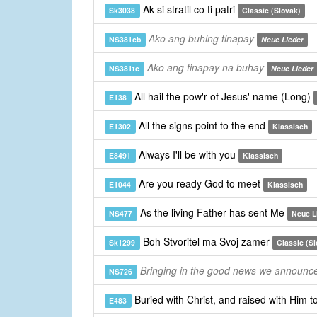
Ak si stratil co ti patri
Sk3038
Classic (Slovak)
Ako ang buhing tinapay
NS381cb
Neue Lieder
Ako ang tinapay na buhay
NS381tc
Neue Lieder
All hail the pow'r of Jesus' name (Long)
E138
All the signs point to the end
E1302
Klassisch
Always I'll be with you
E8491
Klassisch
Are you ready God to meet
E1044
Klassisch
As the living Father has sent Me
NS477
Neue L
Boh Stvoritel ma Svoj zamer
Sk1299
Classic (Sl
Bringing in the good news we announce
NS726
Buried with Christ, and raised with Him 
E483