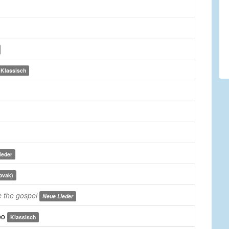
Klassisch
ieder
ovak)
 the gospel
Neue Lieder
too
Klassisch