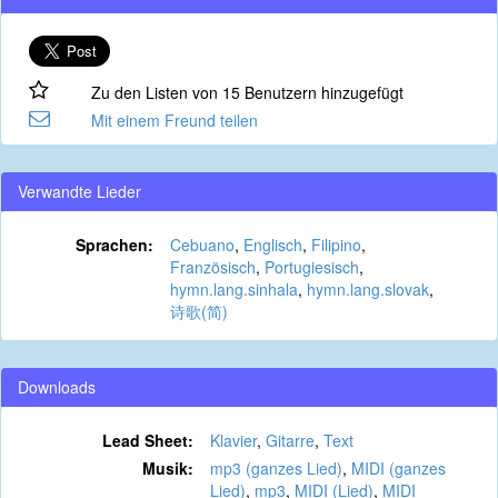
Zu den Listen von 15 Benutzern hinzugefügt
Mit einem Freund teilen
Verwandte Lieder
Sprachen:
Cebuano
,
Englisch
,
Filipino
,
Französisch
,
Portugiesisch
,
hymn.lang.sinhala
,
hymn.lang.slovak
,
诗歌(简)
Downloads
Lead Sheet:
Klavier
,
Gitarre
,
Text
Musik:
mp3 (ganzes Lied)
,
MIDI (ganzes
Lied)
,
mp3
,
MIDI (Lied)
,
MIDI