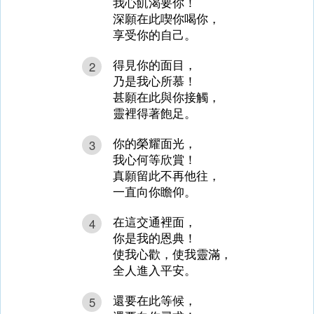
我心飢渴要你！
深願在此喫你喝你，
享受你的自己。
得見你的面目，
2
乃是我心所慕！
甚願在此與你接觸，
靈裡得著飽足。
你的榮耀面光，
3
我心何等欣賞！
真願留此不再他往，
一直向你瞻仰。
在這交通裡面，
4
你是我的恩典！
使我心歡，使我靈滿，
全人進入平安。
還要在此等候，
5