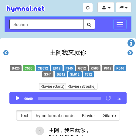
Navigati
umschal
主阿我來就你
B425
C588
CB812
E812
F145
G812
K588
P812
R546
S344
Si812
Sk812
T812
Klavier (Ganz)
Klavier (Strophe)
Audio
00:00
1x
Player
Text
hymn.format.chords
Klavier
Gitarre
主阿，我來就你，
1