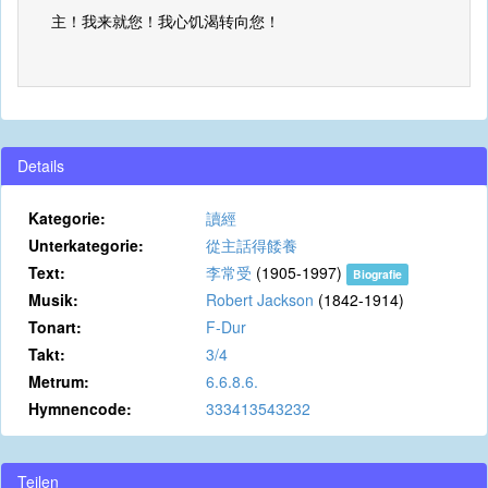
主！我来就您！我心饥渴转向您！
Details
Kategorie:
讀經
Unterkategorie:
從主話得餧養
Text:
李常受
(1905-1997)
Biografie
Musik:
Robert Jackson
(1842-1914)
Tonart:
F-Dur
Takt:
3/4
Metrum:
6.6.8.6.
Hymnencode:
333413543232
Teilen