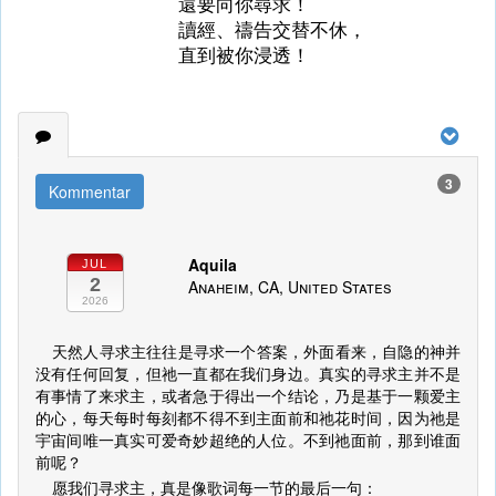
還要向你尋求！
讀經、禱告交替不休，
直到被你浸透！
3
Kommentar
Aquila
JUL
2
Anaheim, CA, United States
2026
天然人寻求主往往是寻求一个答案，外面看来，自隐的神并
没有任何回复，但祂一直都在我们身边。真实的寻求主并不是
有事情了来求主，或者急于得出一个结论，乃是基于一颗爱主
的心，每天每时每刻都不得不到主面前和祂花时间，因为祂是
宇宙间唯一真实可爱奇妙超绝的人位。不到祂面前，那到谁面
前呢？
愿我们寻求主，真是像歌词每一节的最后一句：