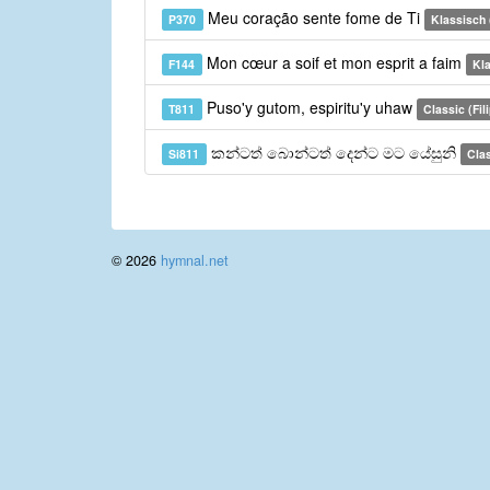
Meu coração sente fome de Ti
P370
Klassisch 
Mon cœur a soif et mon esprit a faim
F144
Kla
Puso'y gutom, espiritu'y uhaw
T811
Classic (Fil
කන්ටත් බොන්ටත් දෙන්ට මට යේසුනි
Si811
Clas
© 2026
hymnal.net