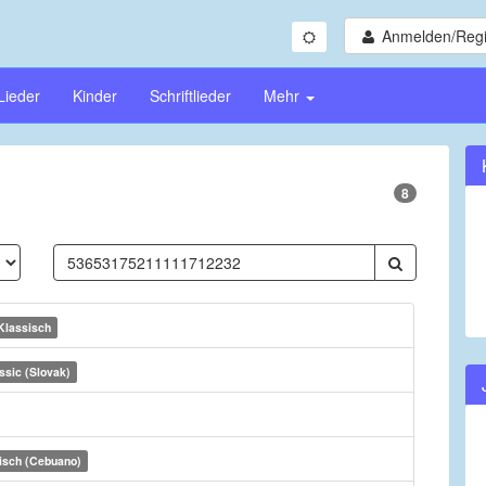
Anmelden/Regi
Lieder
Kinder
Schriftlieder
Mehr
8
Klassisch
ssic (Slovak)
isch (Cebuano)