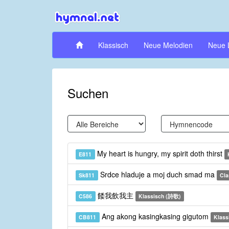
Klassisch
Neue Melodien
Neue 
Suchen
My heart is hungry, my spirit doth thirst
E811
Srdce hladuje a moj duch smad ma
Sk811
Cla
餧我飲我主
C586
Klassisch (詩歌)
Ang akong kasingkasing gigutom
CB811
Klass