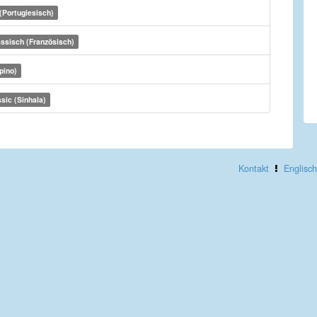
(Portugiesisch)
ssisch (Französisch)
ipino)
sic (Sinhala)
Kontakt
Englisch