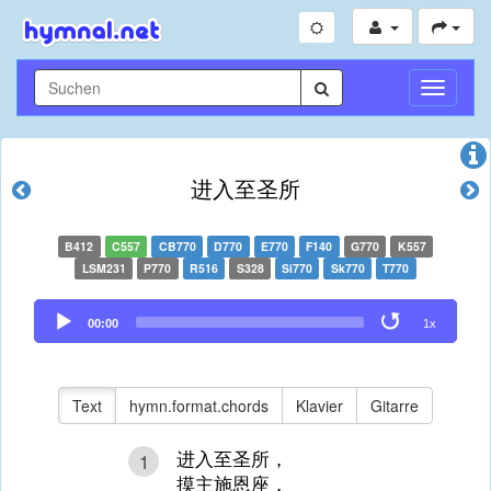
Navigati
umschal
进入至圣所
B412
C557
CB770
D770
E770
F140
G770
K557
LSM231
P770
R516
S328
Si770
Sk770
T770
Audio
00:00
1x
Player
Text
hymn.format.chords
Klavier
Gitarre
进入至圣所，
1
摸主施恩座，