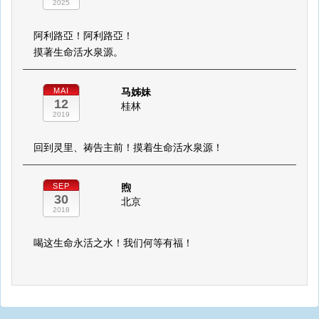
2025
阿利路亞！阿利路亞！
摸著生命活水泉源。
马姊妹
MAI
12
桂林
2019
回到灵里、祷告主前！摸着生命活水泉源！
煦
SEP
30
北京
2018
喝这生命永活之水！我们何等有福！