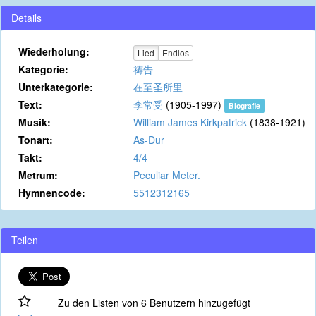
Details
Wiederholung:
Lied
Endlos
Kategorie:
祷告
Unterkategorie:
在至圣所里
Text:
李常受
(1905-1997)
Biografie
Musik:
William James Kirkpatrick
(1838-1921)
Tonart:
As-Dur
Takt:
4/4
Metrum:
Peculiar Meter.
Hymnencode:
5512312165
Teilen
Zu den Listen von 6 Benutzern hinzugefügt