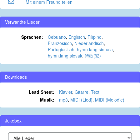
Mit einem Freund teilen
Verwandte Lieder
Sprachen:
Cebuano
,
Englisch
,
Filipino
,
Französisch
,
Niederländisch
,
Portugiesisch
,
hymn.lang.sinhala
,
hymn.lang.slovak
,
詩歌(繁)
Downloads
Lead Sheet:
Klavier
,
Gitarre
,
Text
Musik:
mp3
,
MIDI (Lied)
,
MIDI (Melodie)
Jukebox