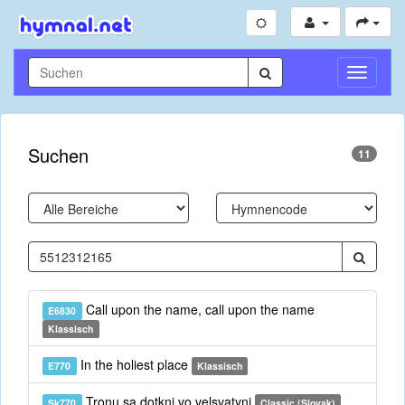
Navigati
umschal
Suchen
11
Call upon the name, call upon the name
E6830
Klassisch
In the holiest place
E770
Klassisch
Tronu sa dotkni vo velsvatyni
Sk770
Classic (Slovak)