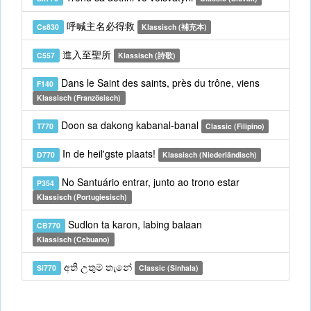
呼喊主名必得救
Cs830
Klassisch (補充本)
進入至聖所
C557
Klassisch (詩歌)
Dans le Saint des saints, près du trône, viens
F140
Klassisch (Französisch)
Doon sa dakong kabanal-banal
T770
Classic (Filipino)
In de heil'gste plaats!
D770
Klassisch (Niederländisch)
No Santuário entrar, junto ao trono estar
P354
Klassisch (Portugiesisch)
Sudlon ta karon, labing balaan
CB770
Klassisch (Cebuano)
අති උතුම් තැනේ
Si770
Classic (Sinhala)