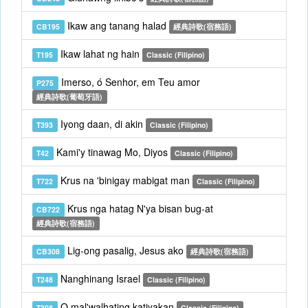
Ikaw ang tanang halad
CB195
經典詩歌(宿務語)
Ikaw lahat ng hain
T195
Classic (Filipino)
Imerso, ó Senhor, em Teu amor
P275
經典詩歌(葡萄牙語)
Iyong daan, di akin
T393
Classic (Filipino)
Kami'y tinawag Mo, Diyos
T42
Classic (Filipino)
Krus na 'binigay mabigat man
T722
Classic (Filipino)
Krus nga hatag N'ya bisan bug-at
CB722
經典詩歌(宿務語)
Lig-ong pasalig, Jesus ako
CB308
經典詩歌(宿務語)
Nanghinang Israel
T248
Classic (Filipino)
O mal'walhating katiyakan
T308
Classic (Filipino)