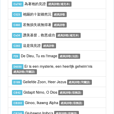
為著祂的見證
Cs742
經典詩歌(補充本)
祂賜的十架雖然沉
C523
經典詩歌
若無損失就無得著
C460
經典詩歌
讚美基督，救恩成功
Cs34
經典詩歌(補充本)
這是我見證
C265
經典詩歌
De Dieu, Tu es l'image
F29
經典詩歌(法語)
Er is een mysterie, een heerlijk geheim'nis
D6030
經典詩歌(菏蘭語)
Geliefde Zoon, Heer Jezus
D189
經典詩歌(菏蘭語)
Gidapit Nimo, O Dios
CB42
經典詩歌(宿務語)
Ginoo, Ikawng Alpha
CB202
經典詩歌(宿務語)
Giuhawng linibo's
CB248
經典詩歌(宿務語)