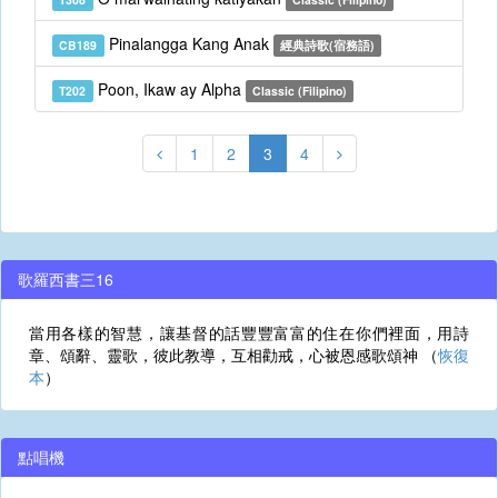
Pinalangga Kang Anak
CB189
經典詩歌(宿務語)
Poon, Ikaw ay Alpha
T202
Classic (Filipino)
1
2
3
4
歌羅西書三16
當用各樣的智慧，讓基督的話豐豐富富的住在你們裡面，用詩
章、頌辭、靈歌，彼此教導，互相勸戒，心被恩感歌頌神 （
恢復
本
）
點唱機