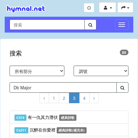
切
換
導
航
搜索
86
1
2
3
4
有一仇其力潛伏
C314
經典詩歌
沉醉在你愛裡
Cs311
經典詩歌(補充本)