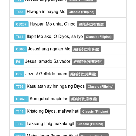
Hiwaga inihayag Mo
T488
Classic (Filipino)
Huypan Mo unta, Ginoo
CB257
經典詩歌(宿務語)
Ilapit Mo ako, O Diyos, sa Iyo
T614
Classic (Filipino)
Jesus! ang ngalan Mo
CB65
經典詩歌(宿務語)
Jesus, amado Salvador
P61
經典詩歌(葡萄牙語)
Jezus! Geliefde naam
D65
經典詩歌(菏蘭語)
Kasulatan ay hininga ng Diyos
T799
Classic (Filipino)
Kon gubat mapintas
CB876
經典詩歌(宿務語)
Kristo ng Diyos, mal'walhati
T144
Classic (Filipino)
Laksang tinig makalangit
T149
Classic (Filipino)
Mahal kong Banal na Aklat