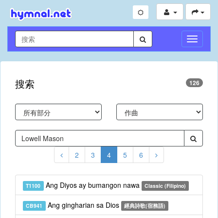
切
換
導
航
搜索
126
2
3
4
5
6
Ang Diyos ay bumangon nawa
T1100
Classic (Filipino)
Ang gingharian sa Dios
CB941
經典詩歌(宿務語)