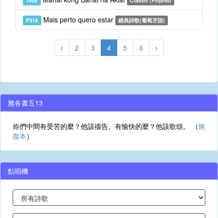
T805
Classic (Filipino)
Mais perto quero estar
P318
經典詩歌(葡萄牙語)
2
3
4
5
6
雅各書五13
你們中間有受苦的麼？他該禱告。有愉快的麼？他該歌頌。 （
恢
復本
）
點唱機