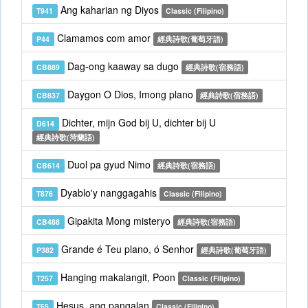
Ang kaharian ng Diyos
T941
Classic (Filipino)
Clamamos com amor
P44
經典詩歌(葡萄牙語)
Dag-ong kaaway sa dugo
CB889
經典詩歌(宿務語)
Daygon O Dios, Imong plano
CB837
經典詩歌(宿務語)
Dichter, mijn God bij U, dichter bij U
D614
經典詩歌(菏蘭語)
Duol pa gyud Nimo
CB614
經典詩歌(宿務語)
Dyablo'y nanggagahis
T876
Classic (Filipino)
Gipakita Mong misteryo
CB488
經典詩歌(宿務語)
Grande é Teu plano, ó Senhor
P382
經典詩歌(葡萄牙語)
Hanging makalangit, Poon
T257
Classic (Filipino)
Hesus, ang pangalan
T65
Classic (Filipino)