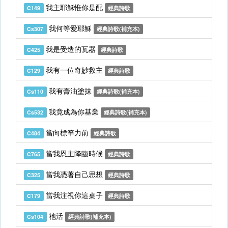
我主耶穌惟你是配
C149
經典詩歌
我何等愛耶穌
Cs307
經典詩歌(補充本)
我是受造的瓦器
C425
經典詩歌
我有一位奇妙救主
C129
經典詩歌
我有膏油塗抹
Cs110
經典詩歌(補充本)
我竟成為你基業
Cs532
經典詩歌(補充本)
當向標竿力前
C484
經典詩歌
當我恩主降臨時候
C765
經典詩歌
當我憑著自己思想
C325
經典詩歌
當我注視你這桌子
C179
經典詩歌
祂活
Cs104
經典詩歌(補充本)