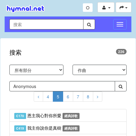
切
換
導
航
搜索
226
4
5
6
7
8
恩主我心對你所愛
C170
經典詩歌
我主你說你是真樹
C419
經典詩歌