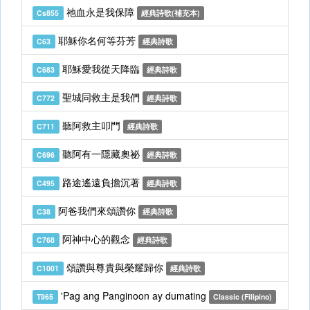
祂血永是我保障
Cs855
經典詩歌(補充本)
耶穌你名何等芬芳
C63
經典詩歌
耶穌愛我從天降臨
C683
經典詩歌
聖城同救主是我們
C772
經典詩歌
聽阿救主叩門
C711
經典詩歌
聽阿有一隱藏奧祕
C696
經典詩歌
路途遙遠負擔沉著
C495
經典詩歌
阿爸我們來頌讚你
C38
經典詩歌
阿神中心的觀念
C768
經典詩歌
頌讚與尊貴與榮耀歸你
C1001
經典詩歌
'Pag ang Panginoon ay dumating
T965
Classic (Filipino)