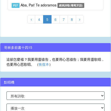
Aba, Pai! Te adoramos
P27
經典詩歌(葡萄牙語)
4
5
6
7
8
哥林多前書十四15
這卻怎麼樣？我要用靈禱告，也要用心思禱告；我要用靈歌唱，
也要用心思歌唱。 （
恢復本
）
點唱機