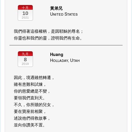
黃弟兄
十月
10
United States
2021
我們得著這樣權柄，是因耶穌的尊名；
你靈也和我們的靈，證明我們有生命。
Huang
九月
8
Holladay, Utah
2019
因此，境遇雖然轉遷，
雖有患難和試煉，
你的慈愛總是不變，
要領我們直到天。
不久，你所贖的兒女，
要在寶座前相聚，
述說他們得救故事，
並向你讚美不置。