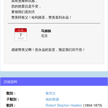
虽有患难和试炼，
您的慈爱总是不变，
要领我们直到天
赞美阿爸父！哈利路亚，赞美直到永远！
马姊妹
十月
7
北京
2018
感谢赞美父啊！您永远的旨意，预定我们归于您！
詳細資料
類別：
敬拜父
子類別：
祂的救贖
歌詞：
Robert Stephen Hawker
(1804-1873)