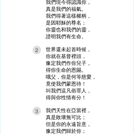
我們現今得認識你，
真是我們的福氣。
我們得著這樣權柄，
是因耶穌的尊名；
你靈也和我們的靈，
證明我們有生命。
世界還未起首時候，
2
你就在基督裡頭，
豫定我們作你兒子，
得你生命的恩賜。
哦父，你是何等慈愛，
竟使我們蒙恩待！
叫我們這凡俗罪人，
得與你性情有分！
我們天性在亞當裡，
3
真是敗壞無可比；
但是你的永遠旨意，
豫定我們歸於你；