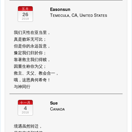
Easonsun
五月
26
Temecula, CA, United States
2019
我们天性在亚当里，
真是败坏无可比；
但是你的永远旨意，
豫定我们归於你；
靠著救主我们得赎，
因重生称你为父；
救主、天父、教会合一，
哦，这恩典何希奇！
与神同行
Sue
十一月
4
Canada
2018
境遇虽然转迁，