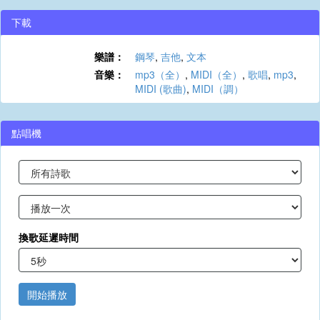
下載
樂譜：
鋼琴
,
吉他
,
文本
音樂：
mp3（全）
,
MIDI（全）
,
歌唱
,
mp3
,
MIDI (歌曲)
,
MIDI（調）
點唱機
換歌延遲時間
開始播放