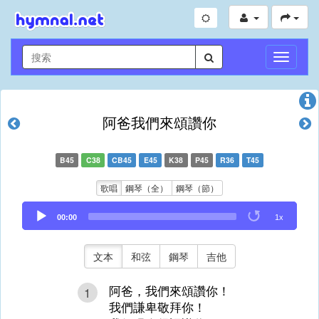
切
換
導
航
阿爸我們來頌讚你
B45
C38
CB45
E45
K38
P45
R36
T45
歌唱
鋼琴（全）
鋼琴（節）
Audio
00:00
1x
Player
文本
和弦
鋼琴
吉他
阿爸，我們來頌讚你！
1
我們謙卑敬拜你！