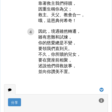
靠著救主我們得贖，
因重生稱你為父；
救主、天父、教會合一，
哦，這恩典何希奇！
因此，境遇雖然轉遷，
4
雖有患難和試煉，
你的慈愛總是不變，
要領我們直到天。
不久，你所贖的兒女，
要在寶座前相聚，
述說他們得救故事，
並向你讚美不置。
5
分享