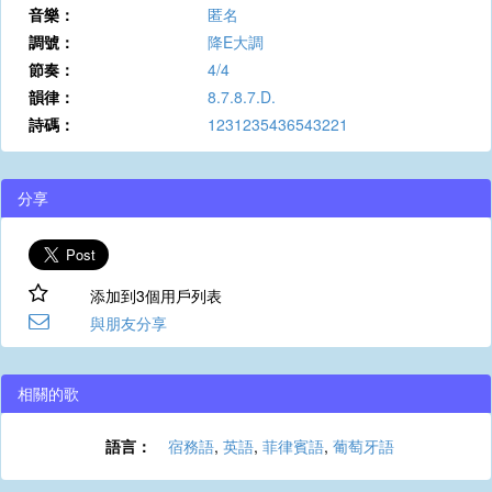
音樂：
匿名
調號：
降E大調
節奏：
4/4
韻律：
8.7.8.7.D.
詩碼：
1231235436543221
分享
添加到3個用戶列表
與朋友分享
相關的歌
語言：
宿務語
,
英語
,
菲律賓語
,
葡萄牙語