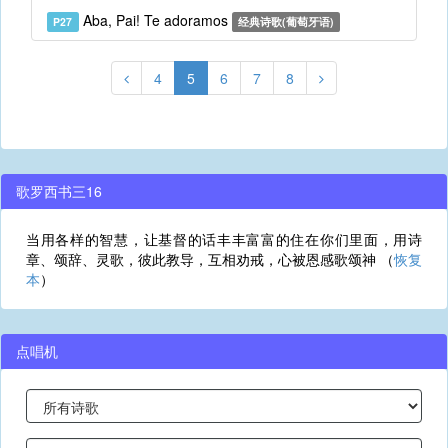
Aba, Pai! Te adoramos
P27
经典诗歌(葡萄牙语)
4
5
6
7
8
歌罗西书三16
当用各样的智慧，让基督的话丰丰富富的住在你们里面，用诗
章、颂辞、灵歌，彼此教导，互相劝戒，心被恩感歌颂神 （
恢复
本
）
点唱机