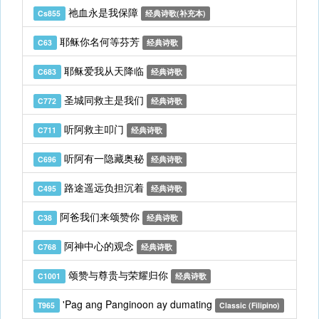
祂血永是我保障
Cs855
经典诗歌(补充本)
耶稣你名何等芬芳
C63
经典诗歌
耶稣爱我从天降临
C683
经典诗歌
圣城同救主是我们
C772
经典诗歌
听阿救主叩门
C711
经典诗歌
听阿有一隐藏奥秘
C696
经典诗歌
路途遥远负担沉着
C495
经典诗歌
阿爸我们来颂赞你
C38
经典诗歌
阿神中心的观念
C768
经典诗歌
颂赞与尊贵与荣耀归你
C1001
经典诗歌
'Pag ang Panginoon ay dumating
T965
Classic (Filipino)