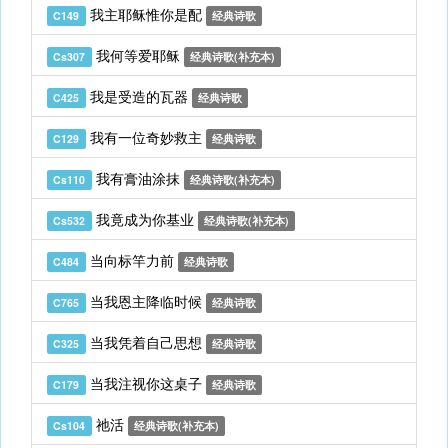
我主耶稣惟你是配
C149
经典诗歌
我何等爱耶稣
Cs307
经典诗歌(补充本)
我是受造的瓦器
C425
经典诗歌
我有一位奇妙救主
C129
经典诗歌
我有膏油涂抹
Cs110
经典诗歌(补充本)
我竟成为你基业
Cs532
经典诗歌(补充本)
当向标竿力前
C484
经典诗歌
当我恩主降临时候
C765
经典诗歌
当我凭着自己思想
C325
经典诗歌
当我注视你这桌子
C179
经典诗歌
祂活
Cs104
经典诗歌(补充本)