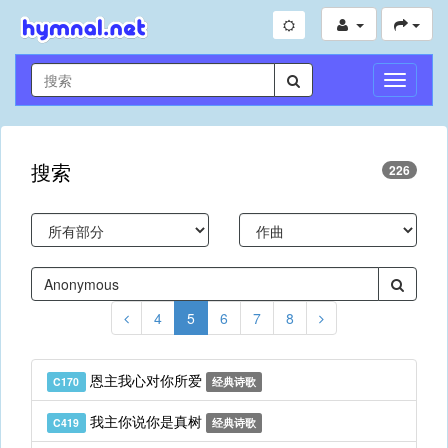
切
换
导
航
搜索
226
4
5
6
7
8
恩主我心对你所爱
C170
经典诗歌
我主你说你是真树
C419
经典诗歌