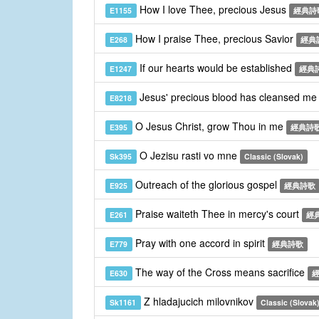
How I love Thee, precious Jesus
E1155
經典詩
How I praise Thee, precious Savior
E268
經典
If our hearts would be established
E1247
經典
Jesus' precious blood has cleansed m
E8218
O Jesus Christ, grow Thou in me
E395
經典詩
O Jezisu rasti vo mne
Sk395
Classic (Slovak)
Outreach of the glorious gospel
E925
經典詩歌
Praise waiteth Thee in mercy's court
E261
經
Pray with one accord in spirit
E779
經典詩歌
The way of the Cross means sacrifice
E630
Z hladajucich milovnikov
Sk1161
Classic (Slovak