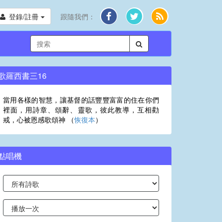
登錄/註冊
跟隨我們：
歌羅西書三16
當用各樣的智慧，讓基督的話豐豐富富的住在你們
裡面，用詩章、頌辭、靈歌，彼此教導，互相勸
戒，心被恩感歌頌神 （
恢復本
）
點唱機