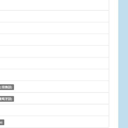
(宿務語)
葡萄牙語)
o)