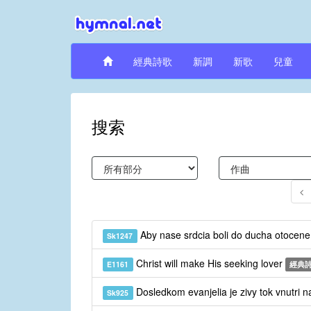
經典詩歌
新調
新歌
兒童
搜索
Aby nase srdcia boli do ducha otocen
Sk1247
Christ will make His seeking lover
E1161
經典
Dosledkom evanjelia je zivy tok vnutri 
Sk925