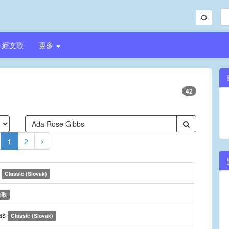
經文歌
更多
42
1
2
e
Classic (Slovak)
詩歌
nas
Classic (Slovak)