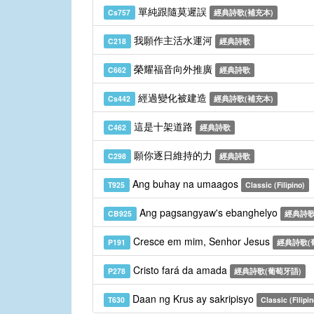
單純跟隨莫遲誤
Cs757
經典詩歌(補充本)
我願作主活水運河
C218
經典詩歌
榮耀福音向外推廣
C662
經典詩歌
經過變化被建造
Cs442
經典詩歌(補充本)
這是十架道路
C462
經典詩歌
願你逐日維持的力
C298
經典詩歌
Ang buhay na umaagos
T925
Classic (Filipino)
Ang pagsangyaw's ebanghelyo
CB925
經典詩歌
Cresce em mim, Senhor Jesus
P191
經典詩歌(
Cristo fará da amada
P278
經典詩歌(葡萄牙語)
Daan ng Krus ay sakripisyo
T630
Classic (Filipin