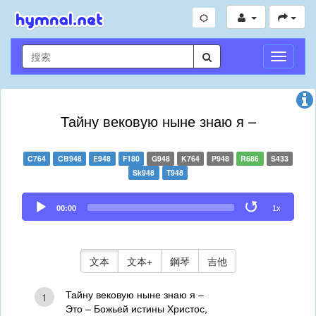
切
換
導
航
Тайну вековую ныне знаю я –
C764
CB948
E948
F180
G948
K764
P948
R686
S433
Sk948
T948
Audio
00:00
1x
Player
文本
文本+
鋼琴
吉他
Тайну вековую ныне знаю я –
1
Это – Божьей истины Христос,