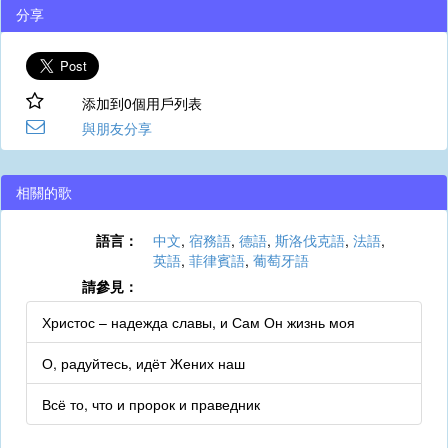
分享
添加到0個用戶列表
與朋友分享
相關的歌
語言：
中文
,
宿務語
,
德語
,
斯洛伐克語
,
法語
,
英語
,
菲律賓語
,
葡萄牙語
請參見：
Христос – надежда славы, и Сам Он жизнь моя
О, радуйтесь, идёт Жених наш
Всё то, что и пророк и праведник