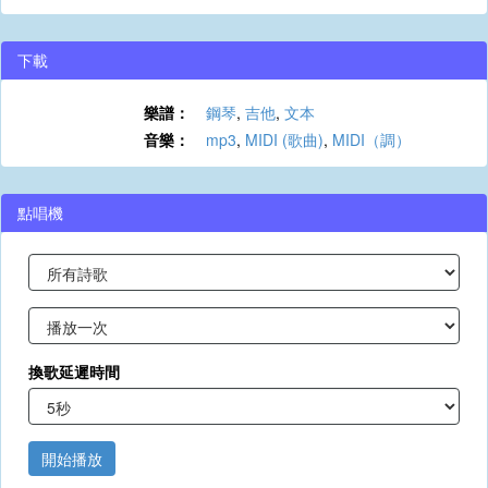
下載
樂譜：
鋼琴
,
吉他
,
文本
音樂：
mp3
,
MIDI (歌曲)
,
MIDI（調）
點唱機
換歌延遲時間
開始播放