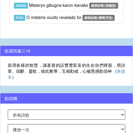
Misteryo gibugna karon kanako
CB948
經典詩歌(宿務語)
O mistério oculto revelado foi
P479
經典詩歌(葡萄牙語)
歌羅西書三16
當用各樣的智慧，讓基督的話豐豐富富的住在你們裡面，用詩
章、頌辭、靈歌，彼此教導，互相勸戒，心被恩感歌頌神 （
恢復
本
）
點唱機