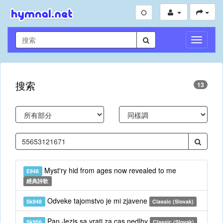
切
換
導
航
搜索
13
Myst'ry hid from ages now revealed to me
E948
經典詩歌
Odveke tajomstvo je mi zjavene
Sk948
Classic (Slovak)
Pan Jezis sa vrati za cas nedlhy
Sk956
Classic (Slovak)