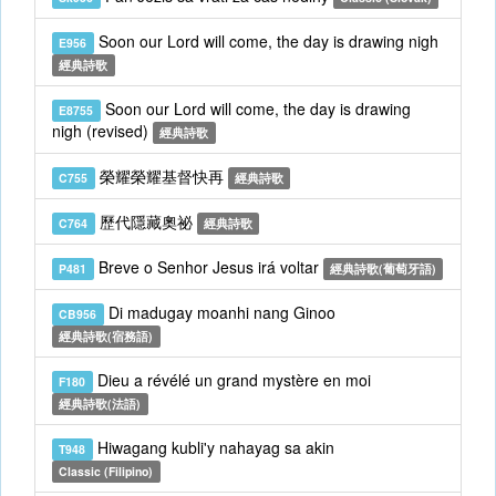
Soon our Lord will come, the day is drawing nigh
E956
經典詩歌
Soon our Lord will come, the day is drawing
E8755
nigh (revised)
經典詩歌
榮耀榮耀基督快再
C755
經典詩歌
歷代隱藏奧祕
C764
經典詩歌
Breve o Senhor Jesus irá voltar
P481
經典詩歌(葡萄牙語)
Di madugay moanhi nang Ginoo
CB956
經典詩歌(宿務語)
Dieu a révélé un grand mystère en moi
F180
經典詩歌(法語)
Hiwagang kubli'y nahayag sa akin
T948
Classic (Filipino)