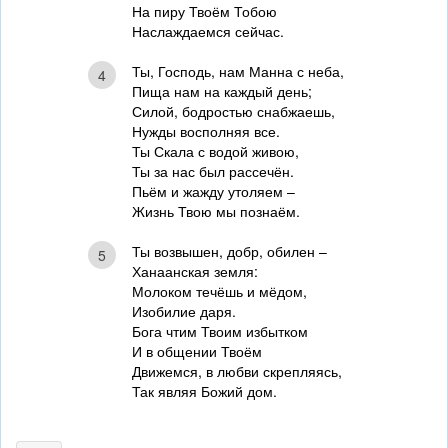
На пиру Твоём Тобою
Наслаждаемся сейчас.
Ты, Господь, нам Манна с неба,
4
Пища нам на каждый день;
Силой, бодростью снабжаешь,
Нужды восполняя все.
Ты Скала с водой живою,
Ты за нас был рассечён.
Пьём и жажду утоляем –
Жизнь Твою мы познаём.
Ты возвышен, добр, обилен –
5
Ханаанская земля:
Молоком течёшь и мёдом,
Изобилие даря.
Бога чтим Твоим избытком
И в общении Твоём
Движемся, в любви скрепляясь,
Так являя Божий дом.