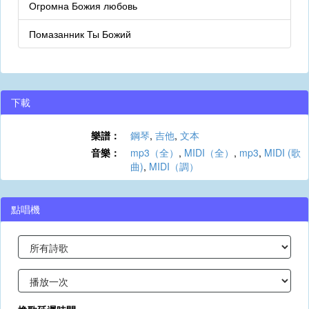
Огромна Божия любовь
Помазанник Ты Божий
下載
樂譜：
鋼琴
,
吉他
,
文本
音樂：
mp3（全）
,
MIDI（全）
,
mp3
,
MIDI (歌
曲)
,
MIDI（調）
點唱機