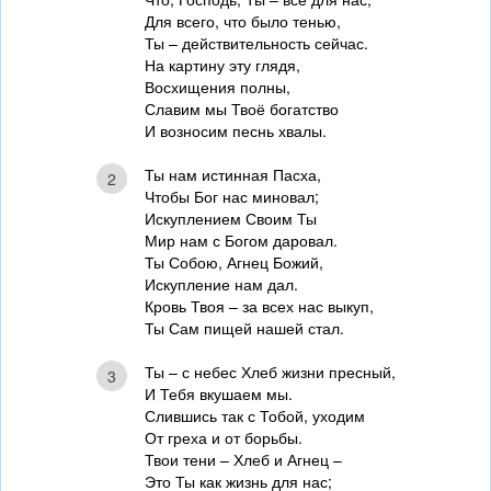
Для всего, что было тенью,
Ты – действительность сейчас.
На картину эту глядя,
Восхищения полны,
Славим мы Твоё богатство
И возносим песнь хвалы.
Ты нам истинная Пасха,
2
Чтобы Бог нас миновал;
Искуплением Своим Ты
Мир нам с Богом даровал.
Ты Собою, Агнец Божий,
Искупление нам дал.
Кровь Твоя – за всех нас выкуп,
Ты Сам пищей нашей стал.
Ты – с небес Хлеб жизни пресный,
3
И Тебя вкушаем мы.
Слившись так с Тобой, уходим
От греха и от борьбы.
Твои тени – Хлеб и Агнец –
Это Ты как жизнь для нас;