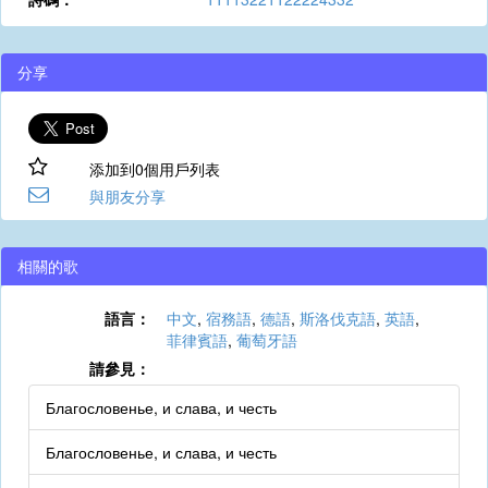
分享
添加到0個用戶列表
與朋友分享
相關的歌
語言：
中文
,
宿務語
,
德語
,
斯洛伐克語
,
英語
,
菲律賓語
,
葡萄牙語
請參見：
Благословенье, и слава, и честь
Благословенье, и слава, и честь