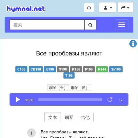
切
換
導
航
Все прообразы являют
C155
CB196
E196
G196
K155
P196
R144
Sk196
T196
鋼琴（全）
鋼琴（節）
Audio
00:00
1x
Player
文本
鋼琴
吉他
Все прообразы являют,
1
Что, Господь, Ты – всё для нас;