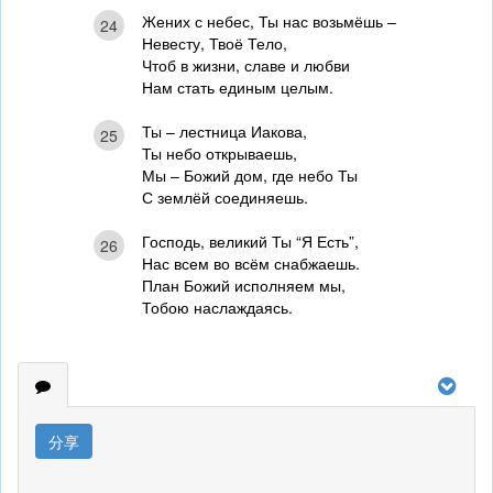
Жених с небес, Ты нас возьмёшь –
24
Невесту, Твоё Тело,
Чтоб в жизни, славе и любви
Нам стать единым целым.
Ты – лестница Иакова,
25
Ты небо открываешь,
Мы – Божий дом, где небо Ты
С землёй соединяешь.
Господь, великий Ты “Я Есть”,
26
Нас всем во всём снабжаешь.
План Божий исполняем мы,
Тобою наслаждаясь.
分享