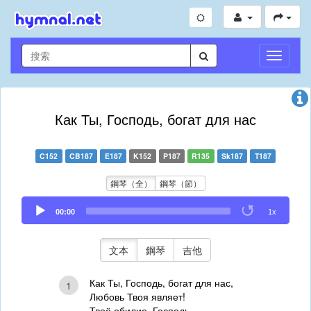
切
換
導
航
Как Ты, Господь, богат для нас
C152
CB187
E187
K152
P187
R135
Sk187
T187
鋼琴（全）
鋼琴（節）
Audio
00:00
1x
Player
文本
鋼琴
吉他
Как Ты, Господь, богат для нас,
1
Любовь Твоя являет!
Твоё обилие, Господь,