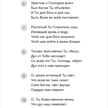
Христом и Господом всего
6
Был Богом Ты объявлен;
И Ты для Бога и для нас
Быть Всем во всём поставлен.
Распятый Ты Спаситель наш,
7
Изливший кровь и воду,
Чтоб нас для Бога искупить
Чтоб нам войти в жизнь Божью.
Теперь прославлен Ты, Иисус,
8
Дух от Тебя нисходит;
Со всем что Ты, Господь, обрёл
Дух этот к нам приходит.
О, жизни истинный Ты свет,
9
Что всем во тьме сияет;
Сияя Богом, свет внутри
Сердца нам озаряет.
О, Ты божественная жизнь,
10
Что дух наш оживляет,