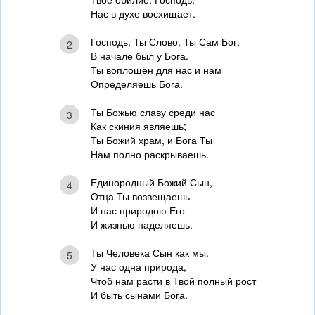
Нас в духе восхищает.
Господь, Ты Слово, Ты Сам Бог,
2
В начале был у Бога.
Ты воплощён для нас и нам
Определяешь Бога.
Ты Божью славу среди нас
3
Как скиния являешь;
Ты Божий храм, и Бога Ты
Нам полно раскрываешь.
Единородный Божий Сын,
4
Отца Ты возвещаешь
И нас природою Его
И жизнью наделяешь.
Ты Человека Сын как мы.
5
У нас одна природа,
Чтоб нам расти в Твой полный рост
И быть сынами Бога.