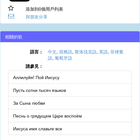
添加到0個用戶列表
與朋友分享
相關的歌
語言：
中文
,
宿務語
,
斯洛伐克語
,
英語
,
菲律賓
語
,
葡萄牙語
請參見：
Аллилуйя! Пой Иисусу
Пусть сотни тысяч языков
За Сына любви
Песнь о грядущем Царе воспоём
Иисуса имя славьте все