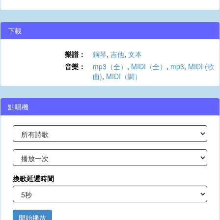
下載
樂譜：
鋼琴
,
吉他
,
文本
音樂：
mp3（全）
,
MIDI（全）
,
mp3
,
MIDI (歌
曲)
,
MIDI（調）
點唱機
換歌延遲時間
開始播放