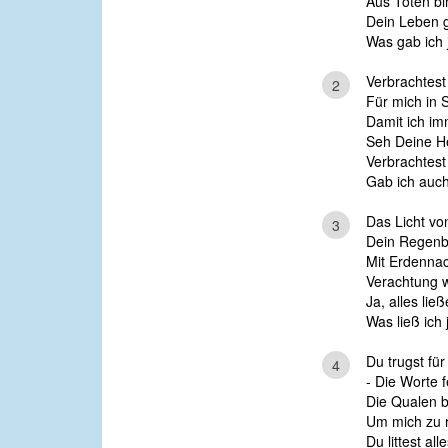
Aus Toten bi
Dein Leben g
Was gab ich 
Verbrachtes
2
Für mich in 
Damit ich i
Seh Deine Her
Verbrachtest
Gab ich auch
Das Licht vo
3
Dein Regenb
Mit Erdennac
Verachtung 
Ja, alles lie
Was ließ ich 
Du trugst fü
4
- Die Worte f
Die Qualen b
Um mich zu r
Du littest all