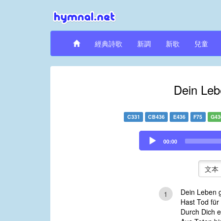
經典詩歌
新調
新歌
兒童
Dein Leb
C331
CB436
E436
F75
G43
Audio
00:00
Player
文本
Dein Leben g
1
Hast Tod für
Durch Dich er