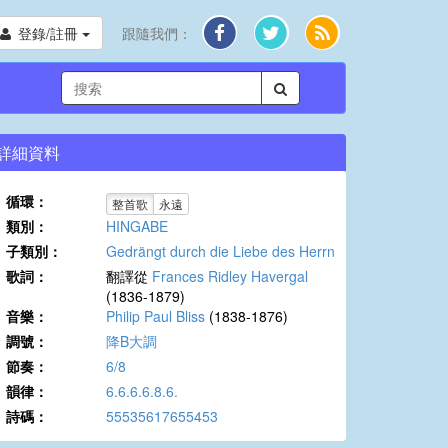
登錄/註冊
跟隨我們：
詳細資料
循環：
整首歌
永遠
類別：
HINGABE
子類別：
Gedrängt durch die Liebe des Herrn
歌詞：
翻譯從
Frances Ridley Havergal
(1836-1879)
音樂：
Philip Paul Bliss
(1838-1876)
調號：
降B大調
節奏：
6/8
韻律：
6.6.6.6.8.6.
詩碼：
55535617655453