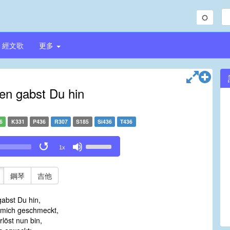
經文歌
更多
en gabst Du hin
6
K331
P436
R307
S185
Si436
T436
Use
1x
Up/Down
Arrow
keys
鋼琴
吉他
to
increase
abst Du hin,
or
 mich geschmeckt,
decrease
löst nun bin,
volume.