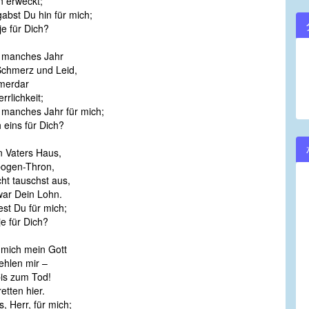
n erweckt;
abst Du hin für mich;
je für Dich?
t manches Jahr
Schmerz und Leid,
mmerdar
rlichkeit;
 manches Jahr für mich;
 eins für Dich?
n Vaters Haus,
ogen-Thron,
ht tauschst aus,
war Dein Lohn.
ßest Du für mich;
je für Dich?
r mich mein Gott
ehlen mir –
is zum Tod!
etten hier.
es, Herr, für mich;