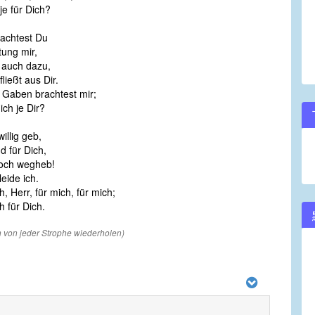
je für Dich?
achtest Du
tung mir,
 auch dazu,
ließt aus Dir.
 Gaben brachtest mir;
ich je Dir?
illig geb,
d für Dich,
doch wegheb!
eide ich.
, Herr, für mich, für mich;
h für Dich.
en von jeder Strophe wiederholen)