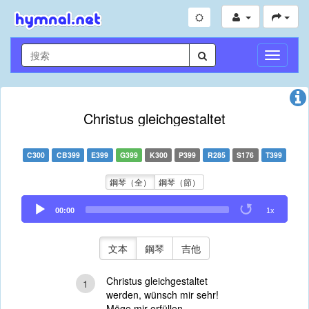
切
換
導
航
Christus gleichgestaltet
C300
CB399
E399
G399
K300
P399
R285
S176
T399
鋼琴（全）
鋼琴（節）
Audio
00:00
1x
Player
文本
鋼琴
吉他
Christus gleichgestaltet
1
werden, wünsch mir sehr!
Möge mir erfüllen