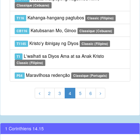
Classique (Cebuano)
Kahanga-hangang pagtubos
T116
Classic (Filipino)
Katubsanan Mo, Ginoo
CB116
Classique (Cebuano)
Kristo'y ibinigay ng Diyos
T1145
Classic (Filipino)
L'walhati sa Diyos Ama at sa Anak Kristo
T1
Classic (Filipino)
Maravilhosa redenção
P54
Classique (Portugais)
2
3
4
5
6
1 Corinthiens 14.15