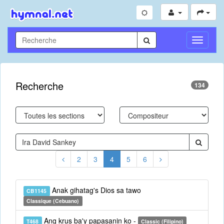
Toggle
Navigati
Recherche
134
2
3
4
5
6
Anak gihatag's Dios sa tawo
CB1145
Classique (Cebuano)
Ang krus ba'y papasanin ko -
T468
Classic (Filipino)