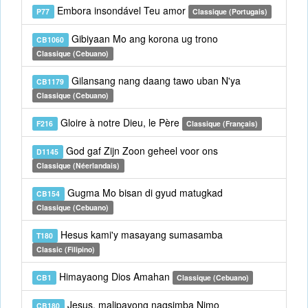
Embora insondável Teu amor
P77
Classique (Portugais)
Gibiyaan Mo ang korona ug trono
CB1060
Classique (Cebuano)
Gilansang nang daang tawo uban N'ya
CB1179
Classique (Cebuano)
Gloire à notre Dieu, le Père
F216
Classique (Français)
God gaf Zijn Zoon geheel voor ons
D1145
Classique (Néerlandais)
Gugma Mo bisan di gyud matugkad
CB154
Classique (Cebuano)
Hesus kami'y masayang sumasamba
T180
Classic (Filipino)
Himayaong Dios Amahan
CB1
Classique (Cebuano)
Jesus, malipayong nagsimba Nimo
CB180