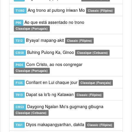
Ang trono at putong iniwan Mo
T1060
Classic (Filipino)
Ao que está assentado no trono
P90
Classique (Portugais)
B'yaya! mapang-akit
T312
Classic (Filipino)
Buhing Pulong Ka, Ginoo
CB58
Classique (Cebuano)
Com Cristo, ao nos congregar
P404
Classique (Portugais)
Confiant en Lui chaque jour
F105
Classique (Français)
Dapat sa lo'b ng Katawan
T913
Classic (Filipino)
Daygong Ngalan Mo's gugmang gibugna
CB53
Classique (Cebuano)
Diyos makapangyarihan, dakila
T351
Classic (Filipino)